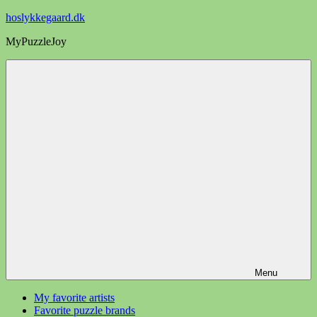
Videre
hoslykkegaard.dk
til
MyPuzzleJoy
indhold
Menu
My favorite artists
Favorite puzzle brands