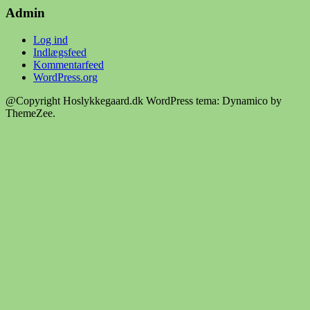
Hoslykkegaard.dk
Admin
Log ind
Indlægsfeed
Kommentarfeed
WordPress.org
@Copyright Hoslykkegaard.dk
WordPress tema: Dynamico by
ThemeZee.