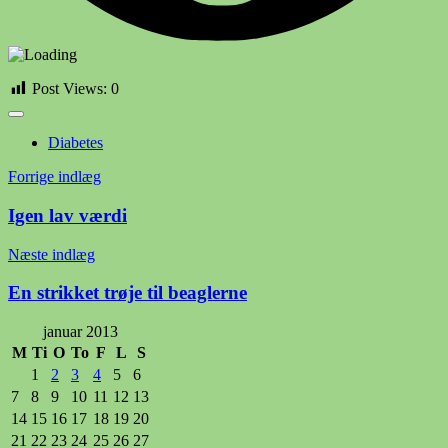
Post Views:
0
Diabetes
Indlægsnavigation
Forrige indlæg
Igen lav værdi
Næste indlæg
En strikket trøje til beaglerne
januar 2013
M
Ti
O
To
F
L
S
1
2
3
4
5
6
7
8
9
10
11
12
13
14
15
16
17
18
19
20
21
22
23
24
25
26
27