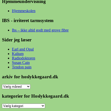
Hjemmeundervisning
Hjemmeskolen
IBS - irriteret tarmsystem
Ibs – ikke altid godt med grove fibre
Sider jeg læser
Earl and Opal
Kalium
Radiodoktoren
Susan Cain
Tendon pain
arkiv for hoslykkegaard.dk
arkiv
for
hoslykkegaard.dk
kategorier for Hoslykkegaard.dk
kategorier
for