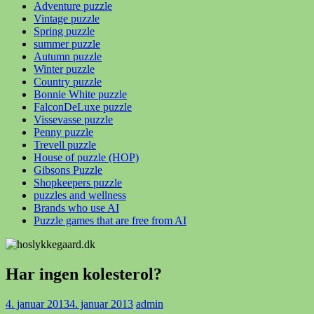
Adventure puzzle
Vintage puzzle
Spring puzzle
summer puzzle
Autumn puzzle
Winter puzzle
Country puzzle
Bonnie White puzzle
FalconDeLuxe puzzle
Vissevasse puzzle
Penny puzzle
Trevell puzzle
House of puzzle (HOP)
Gibsons Puzzle
Shopkeepers puzzle
puzzles and wellness
Brands who use AI
Puzzle games that are free from AI
Har ingen kolesterol?
4. januar 2013
4. januar 2013
admin