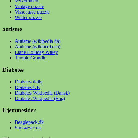
Velkommen
Vintage puzzle
Vissevasse puzzle
Winter puzzle
autisme
Autisme (wikipedia da)
Autisme (wikipedia en)
Liane Holliday Willey
Temple Grandin
Diabetes
Diabetes daily
Diabetes UK
Diabetes Wikipedia (Dansk)
Diabetes Wikipedia (Eng)
Hjemmesider
Beaglepack.dk
Sims4ever.dk