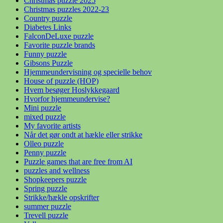
Christmas puzzle 2025
Christmas puzzles 2022-23
Country puzzle
Diabetes Links
FalconDeLuxe puzzle
Favorite puzzle brands
Funny puzzle
Gibsons Puzzle
Hjemmeundervisning og specielle behov
House of puzzle (HOP)
Hvem besøger Hoslykkegaard
Hvorfor hjemmeundervise?
Mini puzzle
mixed puzzle
My favorite artists
Når det gør ondt at hækle eller strikke
Olleo puzzle
Penny puzzle
Puzzle games that are free from AI
puzzles and wellness
Shopkeepers puzzle
Spring puzzle
Strikke/hækle opskrifter
summer puzzle
Trevell puzzle