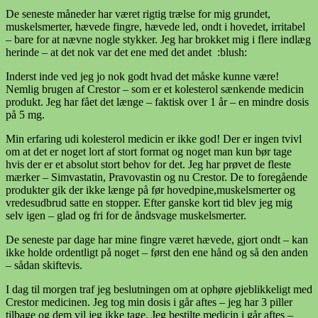
De seneste måneder har været rigtig trælse for mig grundet,
muskelsmerter, hævede fingre, hævede led, ondt i hovedet, irritabel
– bare for at nævne nogle stykker. Jeg har brokket mig i flere indlæg
herinde – at det nok var det ene med det andet :blush:
Inderst inde ved jeg jo nok godt hvad det måske kunne være!
Nemlig brugen af Crestor – som er et kolesterol sænkende medicin
produkt. Jeg har fået det længe – faktisk over 1 år – en mindre dosis
på 5 mg.
Min erfaring udi kolesterol medicin er ikke god! Der er ingen tvivl
om at det er noget lort af stort format og noget man kun bør tage
hvis der er et absolut stort behov for det. Jeg har prøvet de fleste
mærker – Simvastatin, Pravovastin og nu Crestor. De to foregående
produkter gik der ikke længe på før hovedpine,muskelsmerter og
vredesudbrud satte en stopper. Efter ganske kort tid blev jeg mig
selv igen – glad og fri for de åndsvage muskelsmerter.
De seneste par dage har mine fingre været hævede, gjort ondt – kan
ikke holde ordentligt på noget – først den ene hånd og så den anden
– sådan skiftevis.
I dag til morgen traf jeg beslutningen om at ophøre øjeblikkeligt med
Crestor medicinen. Jeg tog min dosis i går aftes – jeg har 3 piller
tilbage og dem vil jeg ikke tage. Jeg bestilte medicin i går aftes –