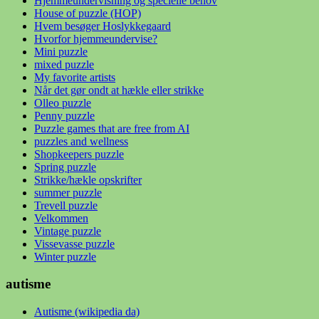
Hjemmeundervisning og specielle behov
House of puzzle (HOP)
Hvem besøger Hoslykkegaard
Hvorfor hjemmeundervise?
Mini puzzle
mixed puzzle
My favorite artists
Når det gør ondt at hækle eller strikke
Olleo puzzle
Penny puzzle
Puzzle games that are free from AI
puzzles and wellness
Shopkeepers puzzle
Spring puzzle
Strikke/hækle opskrifter
summer puzzle
Trevell puzzle
Velkommen
Vintage puzzle
Vissevasse puzzle
Winter puzzle
autisme
Autisme (wikipedia da)