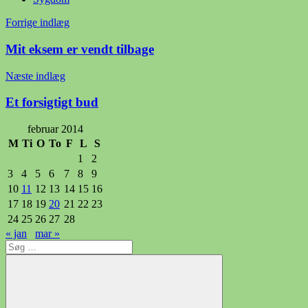
Indlægsnavigation
Forrige indlæg
Mit eksem er vendt tilbage
Næste indlæg
Et forsigtigt bud
februar 2014
M
Ti
O
To
F
L
S
1
2
3
4
5
6
7
8
9
10
11
12
13
14
15
16
17
18
19
20
21
22
23
24
25
26
27
28
« jan
mar »
Søg
efter: