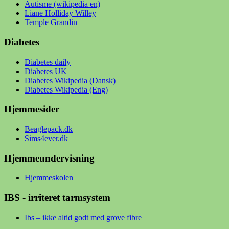
Autisme (wikipedia en)
Liane Holliday Willey
Temple Grandin
Diabetes
Diabetes daily
Diabetes UK
Diabetes Wikipedia (Dansk)
Diabetes Wikipedia (Eng)
Hjemmesider
Beaglepack.dk
Sims4ever.dk
Hjemmeundervisning
Hjemmeskolen
IBS - irriteret tarmsystem
Ibs – ikke altid godt med grove fibre