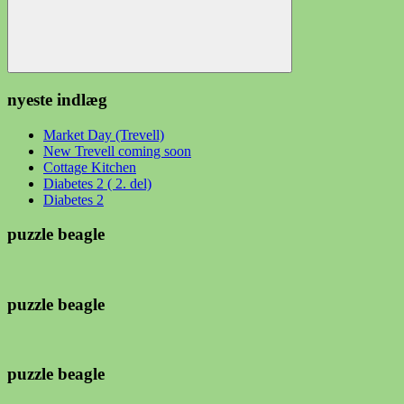
Søg
nyeste indlæg
Market Day (Trevell)
New Trevell coming soon
Cottage Kitchen
Diabetes 2 ( 2. del)
Diabetes 2
puzzle beagle
puzzle beagle
puzzle beagle