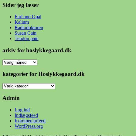
Sider jeg læser
Earl and Opal
Kalium
Radiodoktoren
Susan Cain
Tendon pain
arkiv for hoslykkegaard.dk
arkiv
for
hoslykkegaard.dk
kategorier for Hoslykkegaard.dk
kategorier
for
Hoslykkegaard.dk
Admin
Log ind
Indlægsfeed
Kommentarfeed
WordPress.org