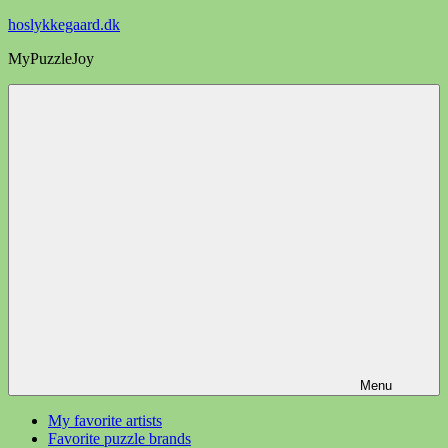
Videre
hoslykkegaard.dk
til
MyPuzzleJoy
indhold
Menu
My favorite artists
Favorite puzzle brands