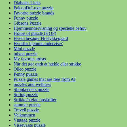
Diabetes Links
FalconDeLuxe puzzle
Favorite puzzle brands
Funny puzzle
Gibsons Puzzle
Hjemmeundervisning og specielle behov
House of puzzle (HOP)
Hvem besøger Hoslykkegaard
Hvorfor hjemmeundervise?
Mini puzzle
mixed puzzle
My favorite artists
Når det gør ondt at hækle eller strikke
Olleo puzzle
Penny puzzle
Puzzle games that are free from AI
puzzles and wellness
Shopkeepers puzzle
Spring puzzle
Strikke/hækle opskrifter
summer puzzle
Trevell puzzle
Velkommen
Vintage puzzle
Vissevasse puzzle