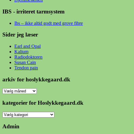
IBS - irriteret tarmsystem
Ibs – ikke altid godt med grove fibre
Sider jeg læser
Earl and Opal
Kalium
Radiodoktoren
Susan Cain
Tendon pain
arkiv for hoslykkegaard.dk
arkiv
for
hoslykkegaard.dk
kategorier for Hoslykkegaard.dk
kategorier
for
Hoslykkegaard.dk
Admin