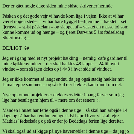
Der er gået nogle dage siden mine sidste skriverier herinde.
Påsken og det gode vejr vi havde kom lige i vejen. Ikke at vi har
været nogen steder – vi har bare hygget herhjemme – hæklet – set
fjernsyn – spist påskelam – og slappet af – vasket en masse tøj som
kunne komme ud og hænge – og fjeret Darwins 5 års fødselsdag
Skærtorsdag –
DEJLIGT 😀
Jeg er i gang med et nyt projekt hækling – nemlig cafe gardiner til
mine køkkenvinduer – der skal hækles 48 lapper – 24 til hvert
vindue – som så igen deles op i 4×3 i hver side af vinduet.
Jeg er ikke kommet så langt endnu da jeg også stadig hækler mit
Lima tæppe sammen – og så skal der hækles kant rundt om det.
Nye opkomne projekter er dækkeservietter i pang farver som jeg
lige har bestilt garn hjem til – mere om det senere :;
Manden i huset har ferie også i denne uge – så skal han arbejde 14
dage og så har han endnu en uge sidst i april hvor vi skal fejre
Mathias’ fødselsdag og så er der jo Bededags ferien lige derefter.
Vi skal også ud af kigge på nye havemøbler i denne uge – da jeg jo