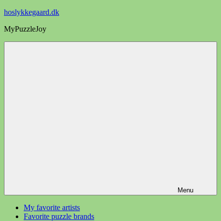
Videre
hoslykkegaard.dk
til
MyPuzzleJoy
indhold
Menu
My favorite artists
Favorite puzzle brands