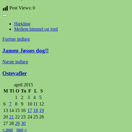
Post Views:
0
Hækling
Mellem himmel og jord
Indlægsnavigation
Forrige indlæg
Jamen Jøsses dog!!
Næste indlæg
Ostevafler
april 2015
M
Ti
O
To
F
L
S
1
2
3
4
5
6
7
8
9
10
11
12
13
14
15
16
17
18
19
20
21
22
23
24
25
26
27
28
29
30
« mar
maj »