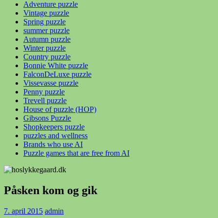
Adventure puzzle
Vintage puzzle
Spring puzzle
summer puzzle
Autumn puzzle
Winter puzzle
Country puzzle
Bonnie White puzzle
FalconDeLuxe puzzle
Vissevasse puzzle
Penny puzzle
Trevell puzzle
House of puzzle (HOP)
Gibsons Puzzle
Shopkeepers puzzle
puzzles and wellness
Brands who use AI
Puzzle games that are free from AI
Påsken kom og gik
7. april 2015
admin