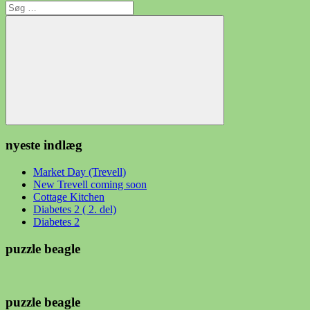
Søg
efter:
Søg
nyeste indlæg
Market Day (Trevell)
New Trevell coming soon
Cottage Kitchen
Diabetes 2 ( 2. del)
Diabetes 2
puzzle beagle
puzzle beagle