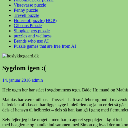
Vissevasse puzzle
Penny puzzle
Trevell puzzle
House of puzzle (HOP)
Gibsons Puzzle
Shopkeepers puzzle
puzzles and wellness
Brands who use AI
Puzzle games that are free from AI
Sygdom igen :(
14. januar 2016
admin
Hele ugen her har stået i sygdommens tegn. Både Hr. mand og Mathia
Mathias har været utilpas – frosset – haft små feber og ondt i maven/kv
halvdelen af klassen har ligget syge i juleferien og ja nu er det så gå
dels af hensyn til helbredet – dels så han kan gå i gang med fjernunde
Selv fejler jeg ikke noget – men har jo ageret sygeplejer – købt ind
med beaglerne og handle ind sammen med Simon og hvad der nu kommer