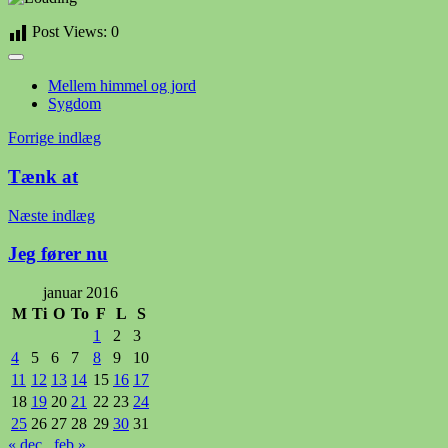
Post Views:
0
Mellem himmel og jord
Sygdom
Indlægsnavigation
Forrige indlæg
Tænk at
Næste indlæg
Jeg fører nu
januar 2016
M
Ti
O
To
F
L
S
1
2
3
4
5
6
7
8
9
10
11
12
13
14
15
16
17
18
19
20
21
22
23
24
25
26
27
28
29
30
31
« dec
feb »