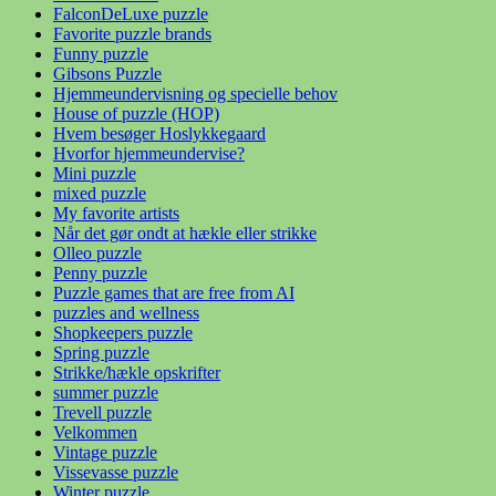
FalconDeLuxe puzzle
Favorite puzzle brands
Funny puzzle
Gibsons Puzzle
Hjemmeundervisning og specielle behov
House of puzzle (HOP)
Hvem besøger Hoslykkegaard
Hvorfor hjemmeundervise?
Mini puzzle
mixed puzzle
My favorite artists
Når det gør ondt at hækle eller strikke
Olleo puzzle
Penny puzzle
Puzzle games that are free from AI
puzzles and wellness
Shopkeepers puzzle
Spring puzzle
Strikke/hækle opskrifter
summer puzzle
Trevell puzzle
Velkommen
Vintage puzzle
Vissevasse puzzle
Winter puzzle