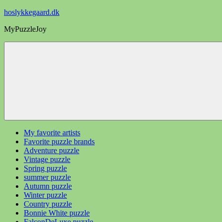
Videre
hoslykkegaard.dk
til
MyPuzzleJoy
indhold
My favorite artists
Favorite puzzle brands
Adventure puzzle
Vintage puzzle
Spring puzzle
summer puzzle
Autumn puzzle
Winter puzzle
Country puzzle
Bonnie White puzzle
FalconDeLuxe puzzle