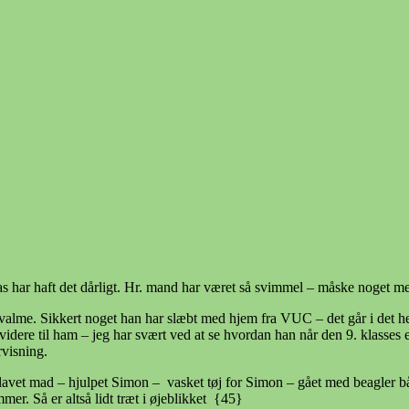
s har haft det dårligt. Hr. mand har været så svimmel – måske noget 
alme. Sikkert noget han har slæbt med hjem fra VUC – det går i det hele 
et videre til ham – jeg har svært ved at se hvordan han når den 9. klasse
rvisning.
 – lavet mad – hjulpet Simon – vasket tøj for Simon – gået med beagler
. Så er altså lidt træt i øjeblikket {45}