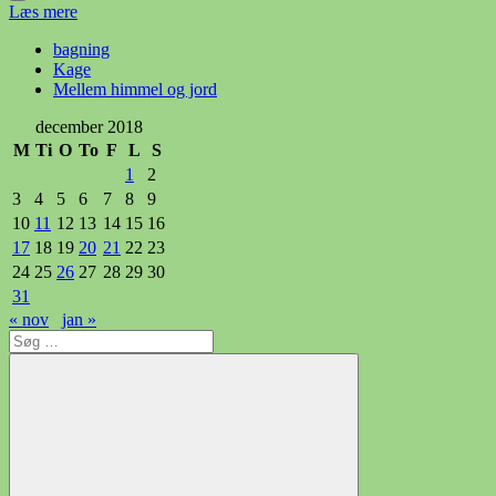
Læs mere
bagning
Kage
Mellem himmel og jord
december 2018
M
Ti
O
To
F
L
S
1
2
3
4
5
6
7
8
9
10
11
12
13
14
15
16
17
18
19
20
21
22
23
24
25
26
27
28
29
30
31
« nov
jan »
Søg
efter: