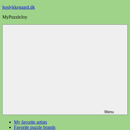
Videre
hoslykkegaard.dk
til
MyPuzzleJoy
indhold
Menu
My favorite artists
Favorite puzzle brands