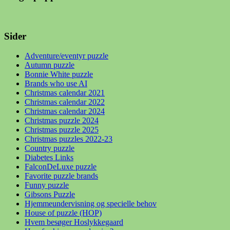
Sider
Adventure/eventyr puzzle
Autumn puzzle
Bonnie White puzzle
Brands who use AI
Christmas calendar 2021
Christmas calendar 2022
Christmas calendar 2024
Christmas puzzle 2024
Christmas puzzle 2025
Christmas puzzles 2022-23
Country puzzle
Diabetes Links
FalconDeLuxe puzzle
Favorite puzzle brands
Funny puzzle
Gibsons Puzzle
Hjemmeundervisning og specielle behov
House of puzzle (HOP)
Hvem besøger Hoslykkegaard