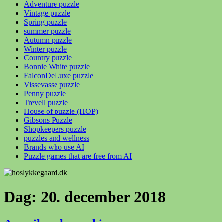
Adventure puzzle
Vintage puzzle
Spring puzzle
summer puzzle
Autumn puzzle
Winter puzzle
Country puzzle
Bonnie White puzzle
FalconDeLuxe puzzle
Vissevasse puzzle
Penny puzzle
Trevell puzzle
House of puzzle (HOP)
Gibsons Puzzle
Shopkeepers puzzle
puzzles and wellness
Brands who use AI
Puzzle games that are free from AI
Dag:
20. december 2018