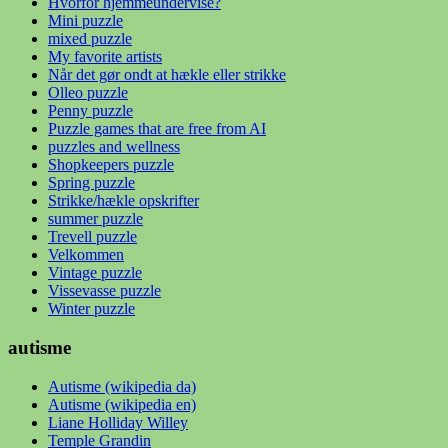
Hvorfor hjemmeundervise?
Mini puzzle
mixed puzzle
My favorite artists
Når det gør ondt at hækle eller strikke
Olleo puzzle
Penny puzzle
Puzzle games that are free from AI
puzzles and wellness
Shopkeepers puzzle
Spring puzzle
Strikke/hækle opskrifter
summer puzzle
Trevell puzzle
Velkommen
Vintage puzzle
Vissevasse puzzle
Winter puzzle
autisme
Autisme (wikipedia da)
Autisme (wikipedia en)
Liane Holliday Willey
Temple Grandin