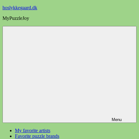
Videre
hoslykkegaard.dk
til
MyPuzzleJoy
indhold
Menu
My favorite artists
Favorite puzzle brands