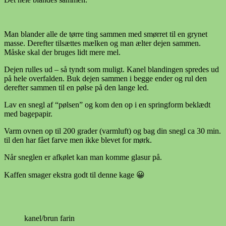
Man blander alle de tørre ting sammen med smørret til en grynet
masse. Derefter tilsættes mælken og man ælter dejen sammen.
Måske skal der bruges lidt mere mel.
Dejen rulles ud – så tyndt som muligt. Kanel blandingen spredes ud
på hele overfalden. Buk dejen sammen i begge ender og rul den
derefter sammen til en pølse på den lange led.
Lav en snegl af “pølsen” og kom den op i en springform beklædt
med bagepapir.
Varm ovnen op til 200 grader (varmluft) og bag din snegl ca 30 min.
til den har fået farve men ikke blevet for mørk.
Når sneglen er afkølet kan man komme glasur på.
Kaffen smager ekstra godt til denne kage 😀
kanel/brun farin