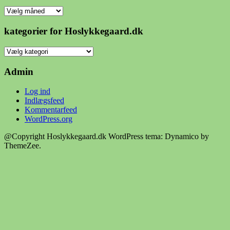
arkiv
for
hoslykkegaard.dk
kategorier for Hoslykkegaard.dk
kategorier
for
Hoslykkegaard.dk
Admin
Log ind
Indlægsfeed
Kommentarfeed
WordPress.org
@Copyright Hoslykkegaard.dk
WordPress tema: Dynamico by
ThemeZee.