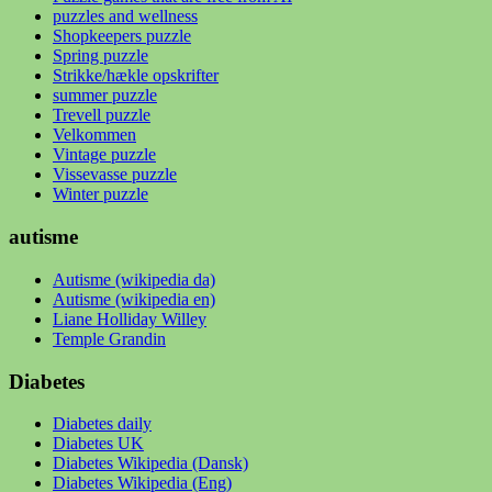
puzzles and wellness
Shopkeepers puzzle
Spring puzzle
Strikke/hækle opskrifter
summer puzzle
Trevell puzzle
Velkommen
Vintage puzzle
Vissevasse puzzle
Winter puzzle
autisme
Autisme (wikipedia da)
Autisme (wikipedia en)
Liane Holliday Willey
Temple Grandin
Diabetes
Diabetes daily
Diabetes UK
Diabetes Wikipedia (Dansk)
Diabetes Wikipedia (Eng)