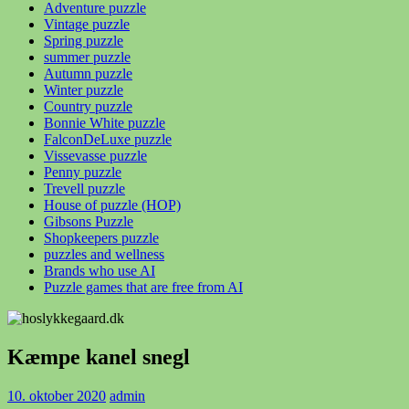
Adventure puzzle
Vintage puzzle
Spring puzzle
summer puzzle
Autumn puzzle
Winter puzzle
Country puzzle
Bonnie White puzzle
FalconDeLuxe puzzle
Vissevasse puzzle
Penny puzzle
Trevell puzzle
House of puzzle (HOP)
Gibsons Puzzle
Shopkeepers puzzle
puzzles and wellness
Brands who use AI
Puzzle games that are free from AI
Kæmpe kanel snegl
10. oktober 2020
admin