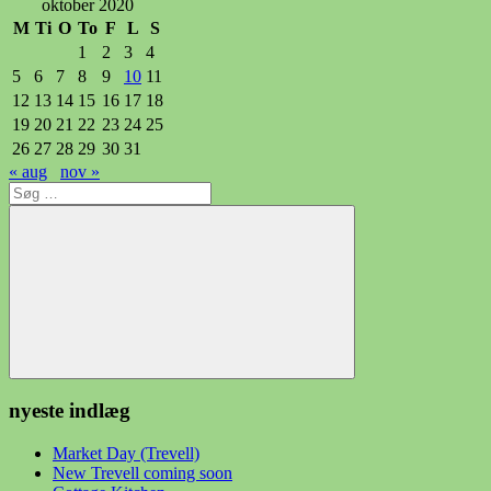
oktober 2020
M
Ti
O
To
F
L
S
1
2
3
4
5
6
7
8
9
10
11
12
13
14
15
16
17
18
19
20
21
22
23
24
25
26
27
28
29
30
31
« aug
nov »
Søg
efter:
Søg
nyeste indlæg
Market Day (Trevell)
New Trevell coming soon