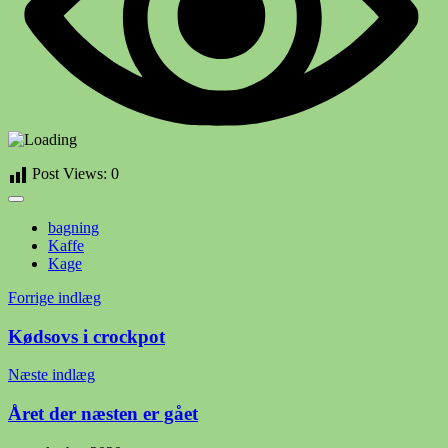
Post Views:
0
bagning
Kaffe
Kage
Indlægsnavigation
Forrige indlæg
Kødsovs i crockpot
Næste indlæg
Året der næsten er gået