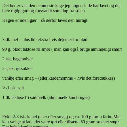
Det her er vist den nemmeste kage jeg nogensinde har lavet og den
blev rigtig god og forsvandt som dug fra solen.
Kagen er uden gær – så derfor laves den hurtigt.
3 dl. mel – plus lidt ekstra hvis dejen er for blød
90 g. blødt laktose fri smør ( man kan også bruge almindeligt smør)
2 tsk. bagepulver
2 spsk. rørsukker
vanilje efter smag – (eller kardemomme – hvis det foretrækkes)
½-1 tsk. salt
1 dl. laktose fri sødmælk (alm. mælk kan bruges)
Fyld: 2-3 tsk. kanel (eller efter smag) og ca. 100 g. brun farin. Man
kan vælge at lade det være tørt eller tilsætte 50 gram smeltet smør.
Det hele blandes sammen.