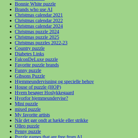
Bonnie White puzzle
Brands who use AI
Christmas calendar 2021
Christmas calendar 2022
Christmas calendar 2024
Christmas puzzle 2024
Christmas puzzle 2025
Christmas puzzles 2022-23
Country puzzle
Diabetes Links
FalconDeLuxe puzzle
Favorite puzzle brands
Funny puzzle
Gibsons Puzzle
Hjemmeundervisning og specielle behov
House of puzzle (HOP)
Hvem besøger Hoslykkegaard
Hvorfor hjemmeundervise?
Mini puzzle
mixed puzzle
My favorite artists
Når det gør ondt at hækle eller strikke
Olleo puzzle
Penny puzzle
Puzzle games that are free from AI