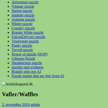
Adventure puzzle
Vintage puzzle
Spring puzzle
summer puzzle
Autumn puzzle
Winter puzzle
Country puzzle
Bonnie White puzzle
FalconDeLuxe puzzle
Vissevasse puzzle
Penny puzzle
Trevell puzzle
House of puzzle (HOP)
Gibsons Puzzle
Shopkeepers puzzle
puzzles and wellness
Brands who use AI
Puzzle games that are free from AI
Vafler/Waffles
2. november 2024
admin