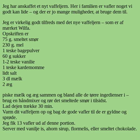
Jeg har anskaffet et nyt vaffeljern. Her i familien er vafler noget vi
godt kan lide – og der er jo mange muligheder, at bruge dem til.
Jeg er virkelig godt tilfreds med det nye vaffeljern – som er af
mærket Wilfa.
Opskriften er
75 g. smeltet smør
230 g. mel
1 teske bagepulver
60 g sukker
1-2 teske vanilie
1 teske kardemomme
lidt salt
3 dl mælk
2 æg
piske mælk og æg sammen og bland alle de tørre ingedienser i –
brug en håndmixer og rør det smeltede smør i tilsidst.
Lad dejen trække 30 min.
Varm dit vaffeljern op og bag de gode vafler til de er gyldne og
sprøde.
Jeg fik 13 vafler ud af denne portion.
Server med vanilje is, ahorn sirup, flormelis, eller smeltet chokolade.