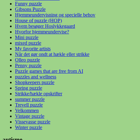
Funny puzzle
Gibsons Puzzle
Hjemmeundervisning og specielle behov
House of puzzle (HOP)
Hvem besøger Hoslykkegaard
Hvorfor hjemmeundervise?
Mini puzzle
mixed puzzle
My favorite artists
Når det gør ondt at hækle eller strikke
Olleo puzzle
Penny puzzle
Puzzle games that are free from AI
puzzles and wellness
Shopkeepers puzzle
Spring puzzle
Strikke/hækle opskrifter
summer puzzle
Trevell puzzle
Velkommen
Vintage puzzle
Vissevasse puzzle
Winter puzzle
autisme