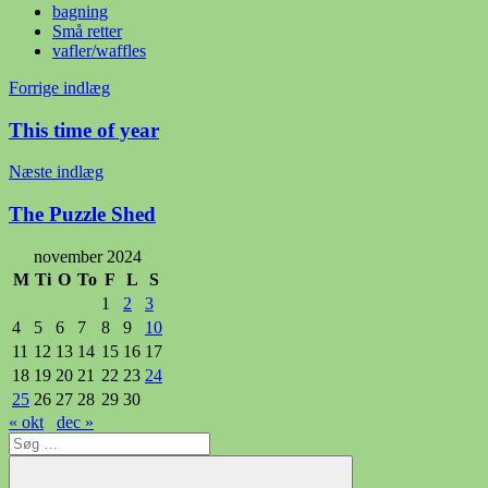
bagning
Små retter
vafler/waffles
Indlægsnavigation
Forrige indlæg
This time of year
Næste indlæg
The Puzzle Shed
november 2024
M
Ti
O
To
F
L
S
1
2
3
4
5
6
7
8
9
10
11
12
13
14
15
16
17
18
19
20
21
22
23
24
25
26
27
28
29
30
« okt
dec »
Søg
efter: