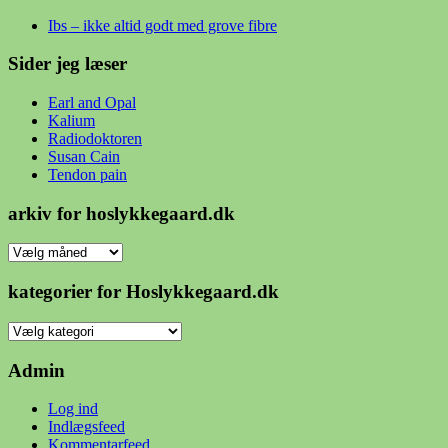
Ibs – ikke altid godt med grove fibre
Sider jeg læser
Earl and Opal
Kalium
Radiodoktoren
Susan Cain
Tendon pain
arkiv for hoslykkegaard.dk
arkiv
for
hoslykkegaard.dk
kategorier for Hoslykkegaard.dk
kategorier
for
Hoslykkegaard.dk
Admin
Log ind
Indlægsfeed
Kommentarfeed