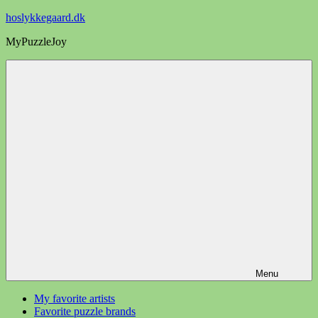
Videre
hoslykkegaard.dk
til
MyPuzzleJoy
indhold
Menu
My favorite artists
Favorite puzzle brands