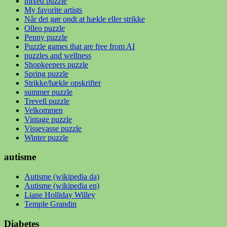
mixed puzzle
My favorite artists
Når det gør ondt at hækle eller strikke
Olleo puzzle
Penny puzzle
Puzzle games that are free from AI
puzzles and wellness
Shopkeepers puzzle
Spring puzzle
Strikke/hækle opskrifter
summer puzzle
Trevell puzzle
Velkommen
Vintage puzzle
Vissevasse puzzle
Winter puzzle
autisme
Autisme (wikipedia da)
Autisme (wikipedia en)
Liane Holliday Willey
Temple Grandin
Diabetes