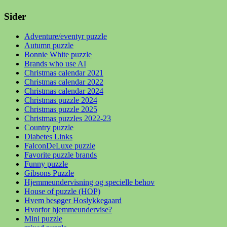
Sider
Adventure/eventyr puzzle
Autumn puzzle
Bonnie White puzzle
Brands who use AI
Christmas calendar 2021
Christmas calendar 2022
Christmas calendar 2024
Christmas puzzle 2024
Christmas puzzle 2025
Christmas puzzles 2022-23
Country puzzle
Diabetes Links
FalconDeLuxe puzzle
Favorite puzzle brands
Funny puzzle
Gibsons Puzzle
Hjemmeundervisning og specielle behov
House of puzzle (HOP)
Hvem besøger Hoslykkegaard
Hvorfor hjemmeundervise?
Mini puzzle