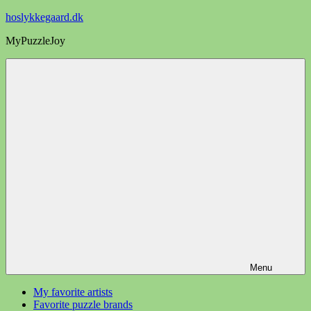
Videre
hoslykkegaard.dk
til
MyPuzzleJoy
indhold
Menu
My favorite artists
Favorite puzzle brands