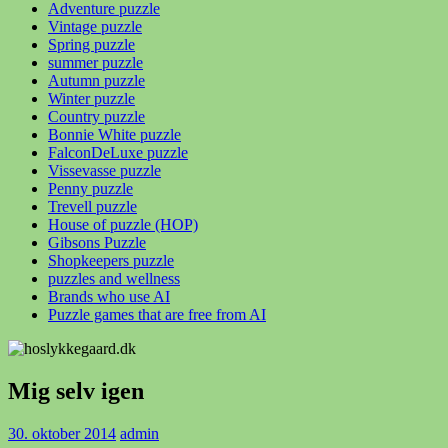
Adventure puzzle
Vintage puzzle
Spring puzzle
summer puzzle
Autumn puzzle
Winter puzzle
Country puzzle
Bonnie White puzzle
FalconDeLuxe puzzle
Vissevasse puzzle
Penny puzzle
Trevell puzzle
House of puzzle (HOP)
Gibsons Puzzle
Shopkeepers puzzle
puzzles and wellness
Brands who use AI
Puzzle games that are free from AI
Mig selv igen
30. oktober 2014
admin