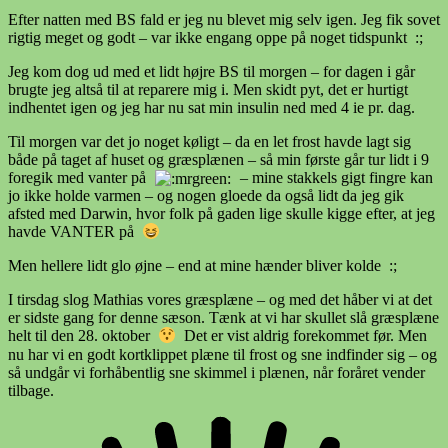
Efter natten med BS fald er jeg nu blevet mig selv igen. Jeg fik sovet
rigtig meget og godt – var ikke engang oppe på noget tidspunkt :;
Jeg kom dog ud med et lidt højre BS til morgen – for dagen i går
brugte jeg altså til at reparere mig i. Men skidt pyt, det er hurtigt
indhentet igen og jeg har nu sat min insulin ned med 4 ie pr. dag.
Til morgen var det jo noget køligt – da en let frost havde lagt sig
både på taget af huset og græsplænen – så min første går tur lidt i 9
foregik med vanter på
– mine stakkels gigt fingre kan
jo ikke holde varmen – og nogen gloede da også lidt da jeg gik
afsted med Darwin, hvor folk på gaden lige skulle kigge efter, at jeg
havde VANTER på
Men hellere lidt glo øjne – end at mine hænder bliver kolde :;
I tirsdag slog Mathias vores græsplæne – og med det håber vi at det
er sidste gang for denne sæson. Tænk at vi har skullet slå græsplæne
helt til den 28. oktober
Det er vist aldrig forekommet før. Men
nu har vi en godt kortklippet plæne til frost og sne indfinder sig – og
så undgår vi forhåbentlig sne skimmel i plænen, når foråret vender
tilbage.