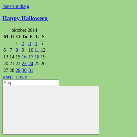
Næste indlæg
Happy Halloween
oktober 2014
M
Ti
O
To
F
L
S
1
2
3
4
5
6
7
8
9
10
11
12
13
14
15
16
17
18
19
20
21
22
23
24
25
26
27
28
29
30
31
« sep
nov »
Søg
efter:
Søg