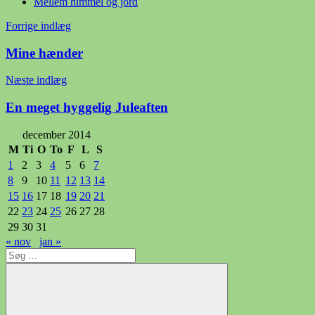
Mellem himmel og jord
Indlægsnavigation
Forrige indlæg
Mine hænder
Næste indlæg
En meget hyggelig Juleaften
december 2014
M
Ti
O
To
F
L
S
1
2
3
4
5
6
7
8
9
10
11
12
13
14
15
16
17
18
19
20
21
22
23
24
25
26
27
28
29
30
31
« nov
jan »
Søg
efter: