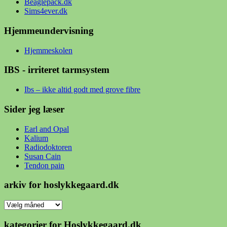
Beaglepack.dk
Sims4ever.dk
Hjemmeundervisning
Hjemmeskolen
IBS - irriteret tarmsystem
Ibs – ikke altid godt med grove fibre
Sider jeg læser
Earl and Opal
Kalium
Radiodoktoren
Susan Cain
Tendon pain
arkiv for hoslykkegaard.dk
arkiv
for
hoslykkegaard.dk
kategorier for Hoslykkegaard.dk