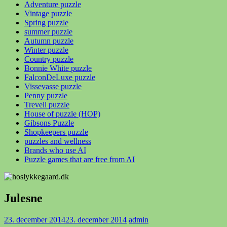
Adventure puzzle
Vintage puzzle
Spring puzzle
summer puzzle
Autumn puzzle
Winter puzzle
Country puzzle
Bonnie White puzzle
FalconDeLuxe puzzle
Vissevasse puzzle
Penny puzzle
Trevell puzzle
House of puzzle (HOP)
Gibsons Puzzle
Shopkeepers puzzle
puzzles and wellness
Brands who use AI
Puzzle games that are free from AI
Julesne
23. december 2014
23. december 2014
admin