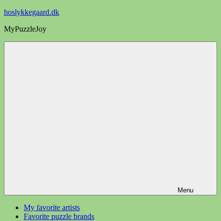
Videre
hoslykkegaard.dk
til
MyPuzzleJoy
indhold
Menu
My favorite artists
Favorite puzzle brands