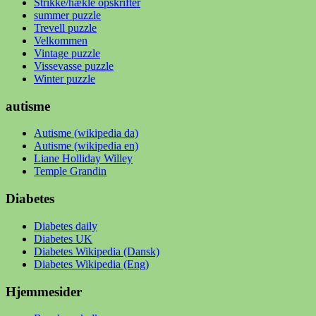
Strikke/hækle opskrifter
summer puzzle
Trevell puzzle
Velkommen
Vintage puzzle
Vissevasse puzzle
Winter puzzle
autisme
Autisme (wikipedia da)
Autisme (wikipedia en)
Liane Holliday Willey
Temple Grandin
Diabetes
Diabetes daily
Diabetes UK
Diabetes Wikipedia (Dansk)
Diabetes Wikipedia (Eng)
Hjemmesider