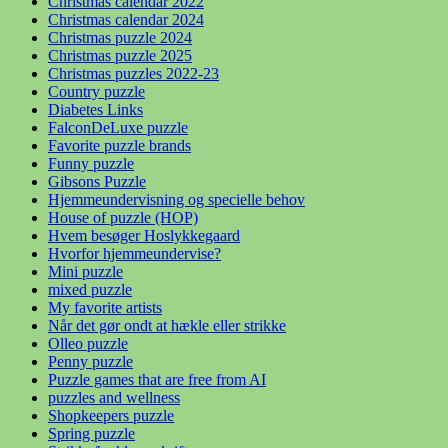
Christmas calendar 2022
Christmas calendar 2024
Christmas puzzle 2024
Christmas puzzle 2025
Christmas puzzles 2022-23
Country puzzle
Diabetes Links
FalconDeLuxe puzzle
Favorite puzzle brands
Funny puzzle
Gibsons Puzzle
Hjemmeundervisning og specielle behov
House of puzzle (HOP)
Hvem besøger Hoslykkegaard
Hvorfor hjemmeundervise?
Mini puzzle
mixed puzzle
My favorite artists
Når det gør ondt at hækle eller strikke
Olleo puzzle
Penny puzzle
Puzzle games that are free from AI
puzzles and wellness
Shopkeepers puzzle
Spring puzzle