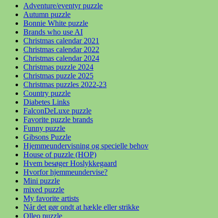
Adventure/eventyr puzzle
Autumn puzzle
Bonnie White puzzle
Brands who use AI
Christmas calendar 2021
Christmas calendar 2022
Christmas calendar 2024
Christmas puzzle 2024
Christmas puzzle 2025
Christmas puzzles 2022-23
Country puzzle
Diabetes Links
FalconDeLuxe puzzle
Favorite puzzle brands
Funny puzzle
Gibsons Puzzle
Hjemmeundervisning og specielle behov
House of puzzle (HOP)
Hvem besøger Hoslykkegaard
Hvorfor hjemmeundervise?
Mini puzzle
mixed puzzle
My favorite artists
Når det gør ondt at hækle eller strikke
Olleo puzzle