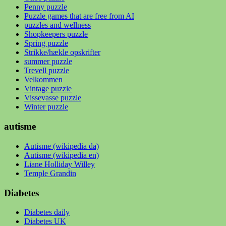
Penny puzzle
Puzzle games that are free from AI
puzzles and wellness
Shopkeepers puzzle
Spring puzzle
Strikke/hækle opskrifter
summer puzzle
Trevell puzzle
Velkommen
Vintage puzzle
Vissevasse puzzle
Winter puzzle
autisme
Autisme (wikipedia da)
Autisme (wikipedia en)
Liane Holliday Willey
Temple Grandin
Diabetes
Diabetes daily
Diabetes UK