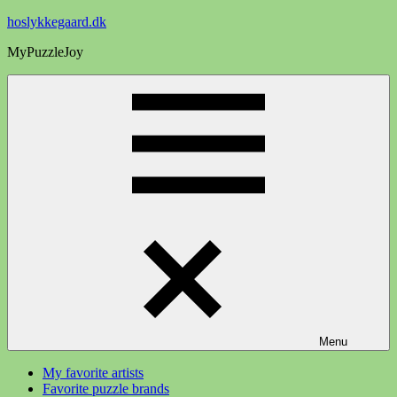
Videre
hoslykkegaard.dk
til
MyPuzzleJoy
indhold
Menu
My favorite artists
Favorite puzzle brands