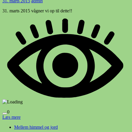
31. marts 2015
admin
31. marts 2015 vågner vi op til dette!!
0
Læs mere
Mellem himmel og jord