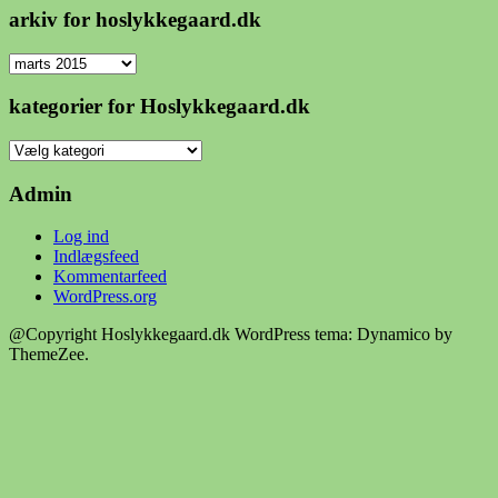
arkiv for hoslykkegaard.dk
arkiv
for
hoslykkegaard.dk
kategorier for Hoslykkegaard.dk
kategorier
for
Hoslykkegaard.dk
Admin
Log ind
Indlægsfeed
Kommentarfeed
WordPress.org
@Copyright Hoslykkegaard.dk
WordPress tema: Dynamico by
ThemeZee.