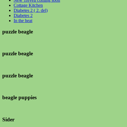
New Trevell coming soon
Cottage Kitchen
Diabetes 2 ( 2. del)
Diabetes 2
In the heat
puzzle beagle
puzzle beagle
puzzle beagle
beagle puppies
Sider