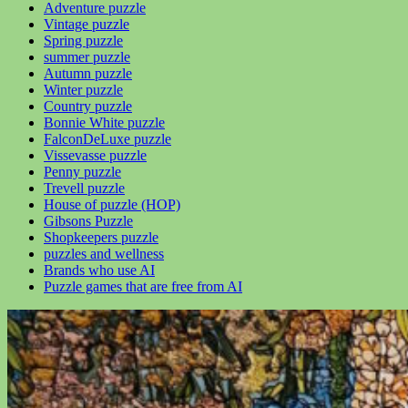
Adventure puzzle
Vintage puzzle
Spring puzzle
summer puzzle
Autumn puzzle
Winter puzzle
Country puzzle
Bonnie White puzzle
FalconDeLuxe puzzle
Vissevasse puzzle
Penny puzzle
Trevell puzzle
House of puzzle (HOP)
Gibsons Puzzle
Shopkeepers puzzle
puzzles and wellness
Brands who use AI
Puzzle games that are free from AI