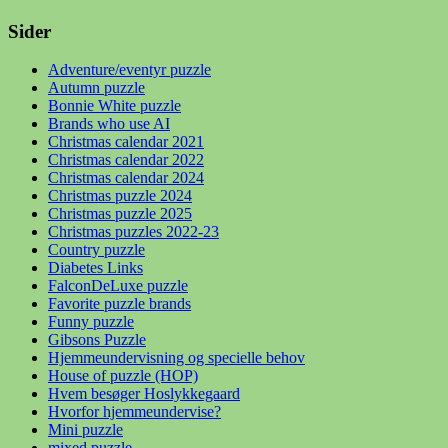
Sider
Adventure/eventyr puzzle
Autumn puzzle
Bonnie White puzzle
Brands who use AI
Christmas calendar 2021
Christmas calendar 2022
Christmas calendar 2024
Christmas puzzle 2024
Christmas puzzle 2025
Christmas puzzles 2022-23
Country puzzle
Diabetes Links
FalconDeLuxe puzzle
Favorite puzzle brands
Funny puzzle
Gibsons Puzzle
Hjemmeundervisning og specielle behov
House of puzzle (HOP)
Hvem besøger Hoslykkegaard
Hvorfor hjemmeundervise?
Mini puzzle
mixed puzzle