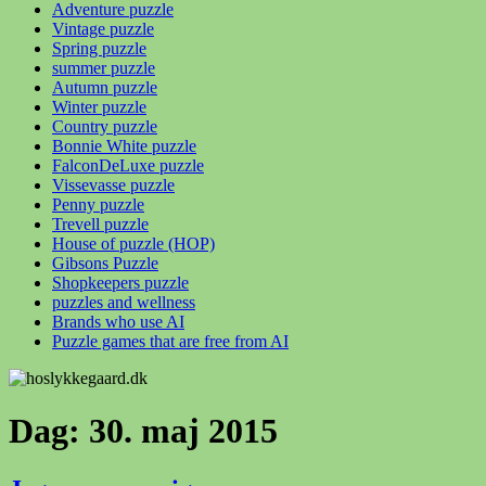
Adventure puzzle
Vintage puzzle
Spring puzzle
summer puzzle
Autumn puzzle
Winter puzzle
Country puzzle
Bonnie White puzzle
FalconDeLuxe puzzle
Vissevasse puzzle
Penny puzzle
Trevell puzzle
House of puzzle (HOP)
Gibsons Puzzle
Shopkeepers puzzle
puzzles and wellness
Brands who use AI
Puzzle games that are free from AI
Dag:
30. maj 2015