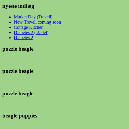
nyeste indlæg
Market Day (Trevell)
New Trevell coming soon
Cottage Kitchen
Diabetes 2 ( 2. del)
Diabetes 2
puzzle beagle
puzzle beagle
puzzle beagle
beagle puppies