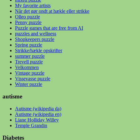
My favorite artists
Når det gør ondt at hækle eller strikke
Olleo puzzle
Penny puzzle
Puzzle games that are free from AI
puzzles and wellness
Shopkeepers puzzle
Spring puzzle
Strikke/hækle opskrifter
summer puzzle
Trevell puzzle
Velkommen
Vintage puzzle
Vissevasse puzzle
Winter puzzle
autisme
Autisme (wikipedia da)
Autisme (wikipedia en)
Liane Holliday Willey
Temple Grandin
Diabetes