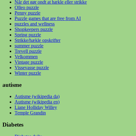
Når det gør ondt at hækle eller strikke
Olleo puzzle
Penny puzzle
Puzzle games that are free from AI
puzzles and wellness
Shopkeepers puzzle
Spring puzzle
Strikke/hækle opskrifter
summer puzzle
Trevell puzzle
Velkommen
Vintage puzzle
Vissevasse puzzle
Winter puzzle
autisme
Autisme (wikipedia da)
Autisme (wikipedia en)
Liane Holliday Willey
Temple Grandin
Diabetes