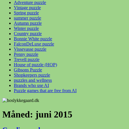
Adventure puzzle
Vintage puzzle
Spring puzzle
summer puzzle
Autumn puzzle
Winter puzzle
Country puzzle
Bonnie White puzzle
FalconDeLuxe puzzle
Vissevasse puzzle
Penny puzzle
Trevell puzzle
House of puzzle (HOP)
Gibsons Puzzle
Shopkeepers puzzle
puzzles and wellness
Brands who use AI
Puzzle games that are free from AI
Måned:
juni 2015