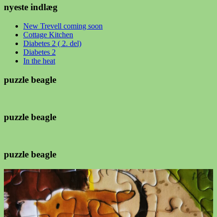
nyeste indlæg
New Trevell coming soon
Cottage Kitchen
Diabetes 2 ( 2. del)
Diabetes 2
In the heat
puzzle beagle
puzzle beagle
puzzle beagle