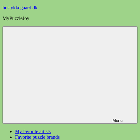
Videre
hoslykkegaard.dk
til
MyPuzzleJoy
indhold
Menu
My favorite artists
Favorite puzzle brands