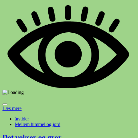
Læs mere
årstider
Mellem himmel og jord
Det vokser og gror