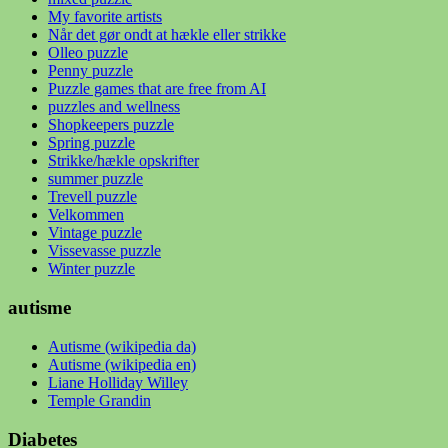
My favorite artists
Når det gør ondt at hækle eller strikke
Olleo puzzle
Penny puzzle
Puzzle games that are free from AI
puzzles and wellness
Shopkeepers puzzle
Spring puzzle
Strikke/hækle opskrifter
summer puzzle
Trevell puzzle
Velkommen
Vintage puzzle
Vissevasse puzzle
Winter puzzle
autisme
Autisme (wikipedia da)
Autisme (wikipedia en)
Liane Holliday Willey
Temple Grandin
Diabetes