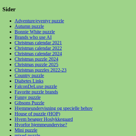
Sider
Adventure/eventyr puzzle
Autumn puzzle
Bonnie White puzzle
Brands who use AI
Christmas calendar 2021
Christmas calendar 2022
Christmas calendar 2024
Christmas puzzle 2024
Christmas puzzle 2025
Christmas puzzles 2022-23
Country puzzle
Diabetes Links
FalconDeLuxe puzzle
Favorite puzzle brands
Funny puzzle
Gibsons Puzzle
Hjemmeundervisning og specielle behov
House of puzzle (HOP)
Hvem besøger Hoslykkegaard
Hvorfor hjemmeundervise?
Mini puzzle
mixed puzzle