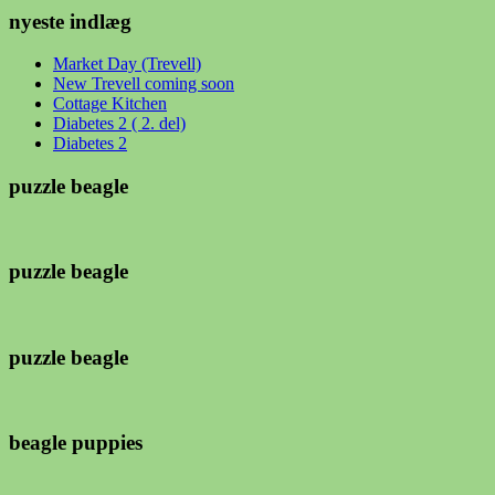
nyeste indlæg
Market Day (Trevell)
New Trevell coming soon
Cottage Kitchen
Diabetes 2 ( 2. del)
Diabetes 2
puzzle beagle
puzzle beagle
puzzle beagle
beagle puppies