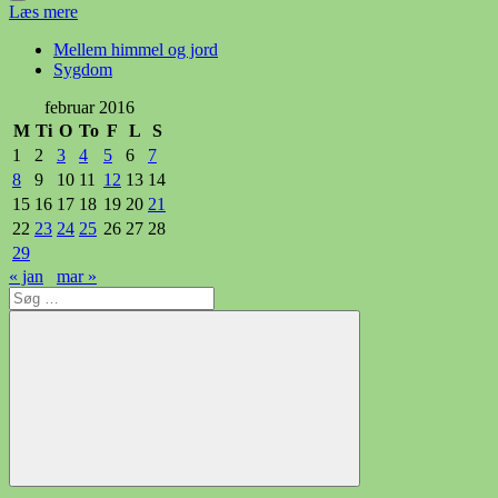
Læs mere
Mellem himmel og jord
Sygdom
februar 2016
M
Ti
O
To
F
L
S
1
2
3
4
5
6
7
8
9
10
11
12
13
14
15
16
17
18
19
20
21
22
23
24
25
26
27
28
29
« jan
mar »
Søg
efter:
Søg