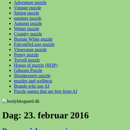
Adventure puzzle
Vintage puzzle
Spring puzzle
summer puzzle
Autumn puzzle
Winter puzzle
Country puzzle
Bonnie White puzzle
FalconDeLuxe puzzle
Vissevasse puzzle
Penny puzzle
Trevell puzzle
House of puzzle (HOP)
Gibsons Puzzle
Shopkeepers puzzle
puzzles and wellness
Brands who use AI
Puzzle games that are free from AI
Dag:
23. februar 2016