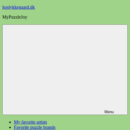
Videre
hoslykkegaard.dk
til
MyPuzzleJoy
indhold
Menu
My favorite artists
Favorite puzzle brands