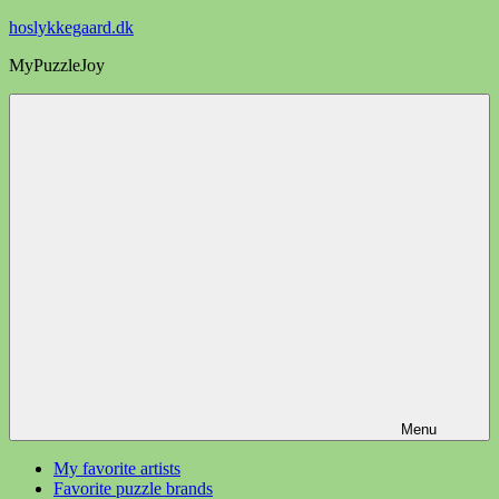
Videre
hoslykkegaard.dk
til
MyPuzzleJoy
indhold
Menu
My favorite artists
Favorite puzzle brands