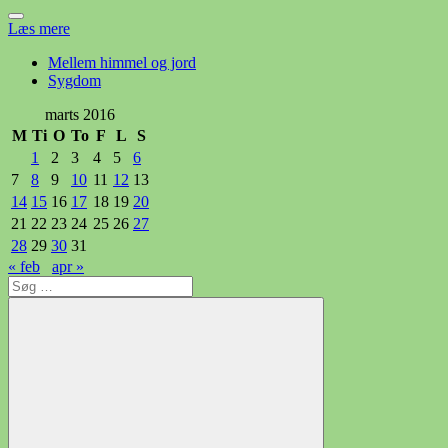
Læs mere
Mellem himmel og jord
Sygdom
marts 2016
M
Ti
O
To
F
L
S
1
2
3
4
5
6
7
8
9
10
11
12
13
14
15
16
17
18
19
20
21
22
23
24
25
26
27
28
29
30
31
« feb
apr »
Søg
efter: