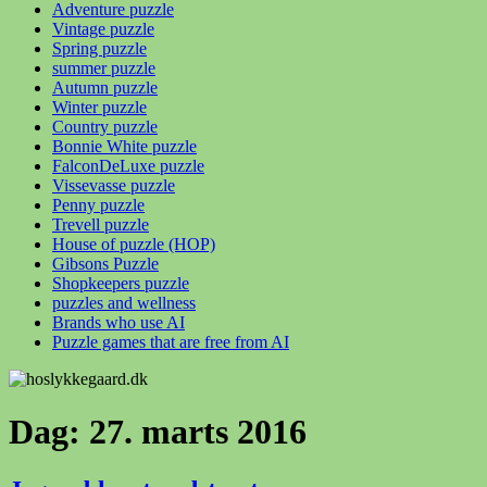
Adventure puzzle
Vintage puzzle
Spring puzzle
summer puzzle
Autumn puzzle
Winter puzzle
Country puzzle
Bonnie White puzzle
FalconDeLuxe puzzle
Vissevasse puzzle
Penny puzzle
Trevell puzzle
House of puzzle (HOP)
Gibsons Puzzle
Shopkeepers puzzle
puzzles and wellness
Brands who use AI
Puzzle games that are free from AI
Dag:
27. marts 2016