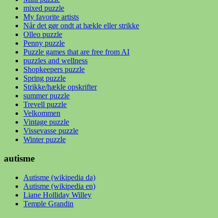
mixed puzzle
My favorite artists
Når det gør ondt at hækle eller strikke
Olleo puzzle
Penny puzzle
Puzzle games that are free from AI
puzzles and wellness
Shopkeepers puzzle
Spring puzzle
Strikke/hækle opskrifter
summer puzzle
Trevell puzzle
Velkommen
Vintage puzzle
Vissevasse puzzle
Winter puzzle
autisme
Autisme (wikipedia da)
Autisme (wikipedia en)
Liane Holliday Willey
Temple Grandin