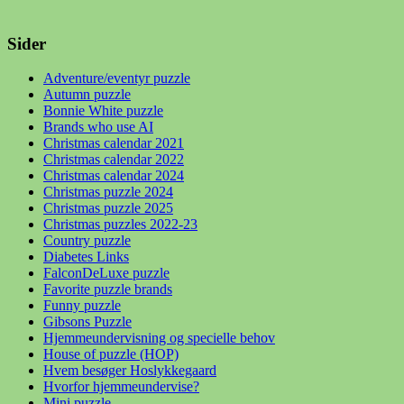
Sider
Adventure/eventyr puzzle
Autumn puzzle
Bonnie White puzzle
Brands who use AI
Christmas calendar 2021
Christmas calendar 2022
Christmas calendar 2024
Christmas puzzle 2024
Christmas puzzle 2025
Christmas puzzles 2022-23
Country puzzle
Diabetes Links
FalconDeLuxe puzzle
Favorite puzzle brands
Funny puzzle
Gibsons Puzzle
Hjemmeundervisning og specielle behov
House of puzzle (HOP)
Hvem besøger Hoslykkegaard
Hvorfor hjemmeundervise?
Mini puzzle