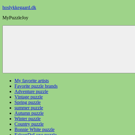
Videre
hoslykkegaard.dk
til
MyPuzzleJoy
indhold
My favorite artists
Favorite puzzle brands
Adventure puzzle
Vintage puzzle
Spring puzzle
summer puzzle
Autumn puzzle
Winter puzzle
Country puzzle
Bonnie White puzzle
FalconDeLuxe puzzle