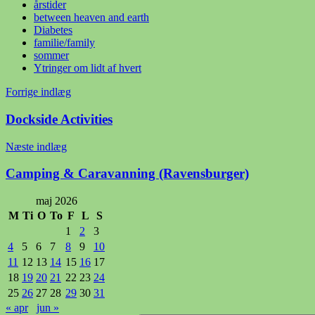
årstider
between heaven and earth
Diabetes
familie/family
sommer
Ytringer om lidt af hvert
Indlægsnavigation
Forrige indlæg
Dockside Activities
Næste indlæg
Camping & Caravanning (Ravensburger)
maj 2026
M
Ti
O
To
F
L
S
1
2
3
4
5
6
7
8
9
10
11
12
13
14
15
16
17
18
19
20
21
22
23
24
25
26
27
28
29
30
31
« apr
jun »