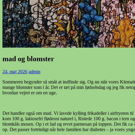
mad og blomster
24. maj 2026
admin
Sommeren begynder så småt at indfinde sig. Og nu står vores Klematis u
mange blomster som i år. Det er tæt på min fødselsdag og jeg fik neto
hvordan vejret er om en uge.
Det handler også om mad. Vi lavede kylling frikadeller i airfryeren ti
kom 100 g. laktosefri flødeost naturel i, Ristede 100 g. bacon i tern 
blomkåls mosen. Op i et fad og revet parmesan på toppen. Det fik ca 4
op. Det passer fortrinligt når hele familien har diabetes – ja vores yn