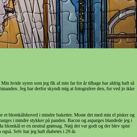
in hvide syren som jeg fik af min far for år tilbage har aldrig haft så
inanden. Jeg har derfor skyndt mig at fotografere den, for ved jo ikke
ogte et blomkålshoved i mindre buketter. Moste det med min el pisker og
 asparges i mindre stykker på panden. Bacon og asparges blandede jeg i
 blomkål er en neutral grønsag. Nøjj det var godt og der blev spist
også. Selv har jeg haft diabetes i 29 år.