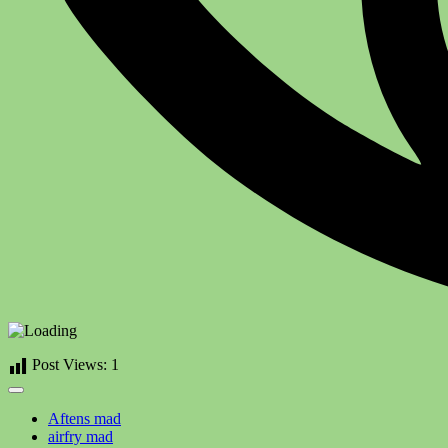
Post Views:
1
Aftens mad
airfry mad