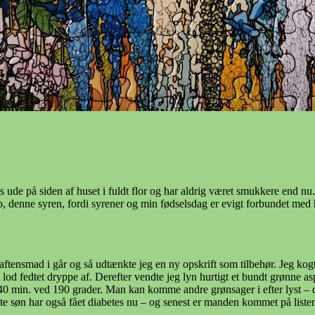
de på siden af huset i fuldt flor og har aldrig været smukkere end nu. M
p, denne syren, fordi syrener og min fødselsdag er evigt forbundet med h
l aftensmad i går og så udtænkte jeg en ny opskrift som tilbehør. Jeg k
og lod fedtet dryppe af. Derefter vendte jeg lyn hurtigt et bundt grønne
0 min. ved 190 grader. Man kan komme andre grønsager i efter lyst – da
gste søn har også fået diabetes nu – og senest er manden kommet på listen 