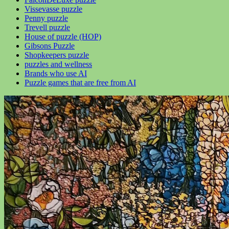
Vissevasse puzzle
Penny puzzle
Trevell puzzle
House of puzzle (HOP)
Gibsons Puzzle
Shopkeepers puzzle
puzzles and wellness
Brands who use AI
Puzzle games that are free from AI