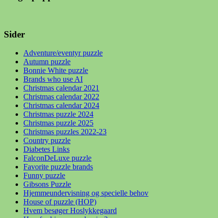
Sider
Adventure/eventyr puzzle
Autumn puzzle
Bonnie White puzzle
Brands who use AI
Christmas calendar 2021
Christmas calendar 2022
Christmas calendar 2024
Christmas puzzle 2024
Christmas puzzle 2025
Christmas puzzles 2022-23
Country puzzle
Diabetes Links
FalconDeLuxe puzzle
Favorite puzzle brands
Funny puzzle
Gibsons Puzzle
Hjemmeundervisning og specielle behov
House of puzzle (HOP)
Hvem besøger Hoslykkegaard