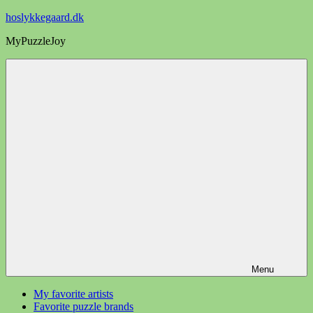
Videre
hoslykkegaard.dk
til
MyPuzzleJoy
indhold
Menu
My favorite artists
Favorite puzzle brands