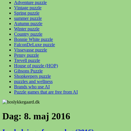
Adventure puzzle
Vintage puzzle
Spring puzzle
summer puzzle
Autumn puzzle
Winter puzzle
Country puzzle
Bonnie White puzzle
FalconDeLuxe puzzle
Vissevasse puzzle
Penny puzzle
Trevell puzzle
House of puzzle (HOP)
Gibsons Puzzle
Shopkeepers puzzle
puzzles and wellness
Brands who use AI
Puzzle games that are free from AI
Dag:
8. maj 2016