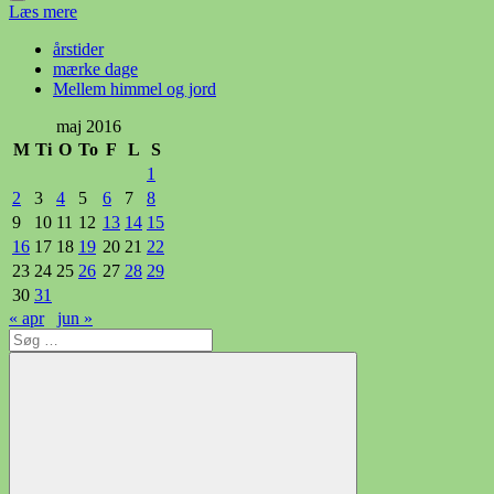
Læs mere
årstider
mærke dage
Mellem himmel og jord
maj 2016
M
Ti
O
To
F
L
S
1
2
3
4
5
6
7
8
9
10
11
12
13
14
15
16
17
18
19
20
21
22
23
24
25
26
27
28
29
30
31
« apr
jun »
Søg
efter: