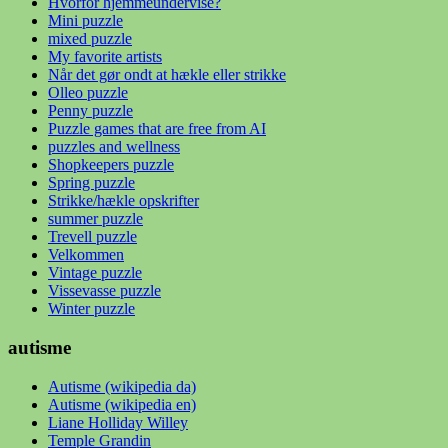
Hvorfor hjemmeundervise?
Mini puzzle
mixed puzzle
My favorite artists
Når det gør ondt at hækle eller strikke
Olleo puzzle
Penny puzzle
Puzzle games that are free from AI
puzzles and wellness
Shopkeepers puzzle
Spring puzzle
Strikke/hækle opskrifter
summer puzzle
Trevell puzzle
Velkommen
Vintage puzzle
Vissevasse puzzle
Winter puzzle
autisme
Autisme (wikipedia da)
Autisme (wikipedia en)
Liane Holliday Willey
Temple Grandin