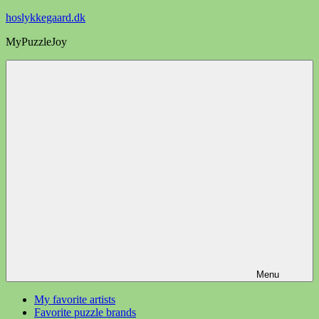
Videre
hoslykkegaard.dk
til
MyPuzzleJoy
indhold
Menu
My favorite artists
Favorite puzzle brands