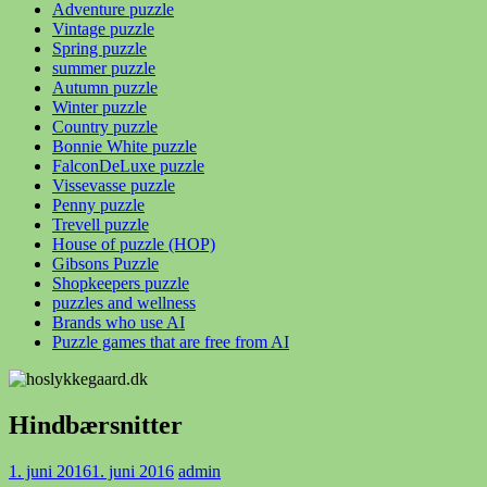
Adventure puzzle
Vintage puzzle
Spring puzzle
summer puzzle
Autumn puzzle
Winter puzzle
Country puzzle
Bonnie White puzzle
FalconDeLuxe puzzle
Vissevasse puzzle
Penny puzzle
Trevell puzzle
House of puzzle (HOP)
Gibsons Puzzle
Shopkeepers puzzle
puzzles and wellness
Brands who use AI
Puzzle games that are free from AI
Hindbærsnitter
1. juni 2016
1. juni 2016
admin