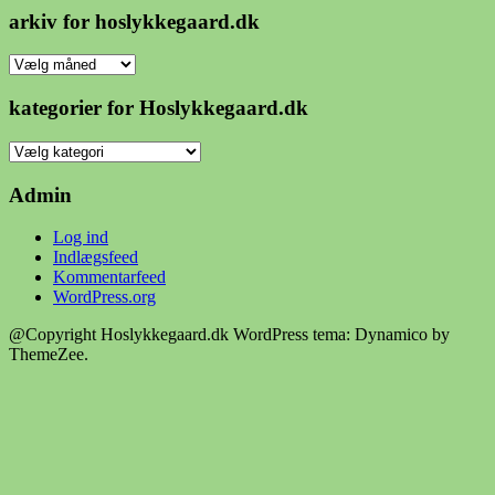
arkiv for hoslykkegaard.dk
arkiv
for
hoslykkegaard.dk
kategorier for Hoslykkegaard.dk
kategorier
for
Hoslykkegaard.dk
Admin
Log ind
Indlægsfeed
Kommentarfeed
WordPress.org
@Copyright Hoslykkegaard.dk
WordPress tema: Dynamico by
ThemeZee.