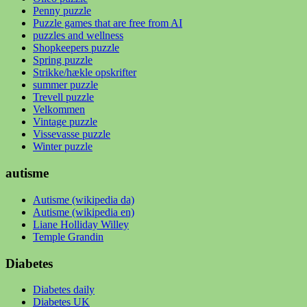
Penny puzzle
Puzzle games that are free from AI
puzzles and wellness
Shopkeepers puzzle
Spring puzzle
Strikke/hækle opskrifter
summer puzzle
Trevell puzzle
Velkommen
Vintage puzzle
Vissevasse puzzle
Winter puzzle
autisme
Autisme (wikipedia da)
Autisme (wikipedia en)
Liane Holliday Willey
Temple Grandin
Diabetes
Diabetes daily
Diabetes UK