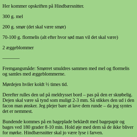
Her kommer opskriften på Hindbærsnitter.
300 g. mel
200 g. smør (det skal være smør)
70-100 g. flormelis (alt efter hvor sød man vil det skal være)
2 æggeblommer
———–
Fremgangsmåde: Smørret smuldres sammen med mel og flormelis
og samles med æggeblommerne.
Mørdejen hviler koldt ½ times tid.
Derefter rulles den ud på meldrysset bord – pas på den er skrøbelig.
Dejen skal være så tynd som muligt 2-3 mm. Så stikkes den ud i den
facon man ønsker. Jeg plejer bare at lave dem runde – da jeg syntes
det er nemmest.
Bundende kommes på en bageplade beklædt med bagepapir og
bages ved 180 grader 8-10 min. Hold øje med dem så de ikke bliver
for mørke. Hindbærsnitter skal jo være lyse i farven.