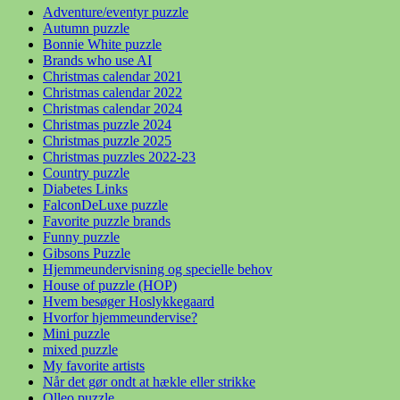
Adventure/eventyr puzzle
Autumn puzzle
Bonnie White puzzle
Brands who use AI
Christmas calendar 2021
Christmas calendar 2022
Christmas calendar 2024
Christmas puzzle 2024
Christmas puzzle 2025
Christmas puzzles 2022-23
Country puzzle
Diabetes Links
FalconDeLuxe puzzle
Favorite puzzle brands
Funny puzzle
Gibsons Puzzle
Hjemmeundervisning og specielle behov
House of puzzle (HOP)
Hvem besøger Hoslykkegaard
Hvorfor hjemmeundervise?
Mini puzzle
mixed puzzle
My favorite artists
Når det gør ondt at hækle eller strikke
Olleo puzzle