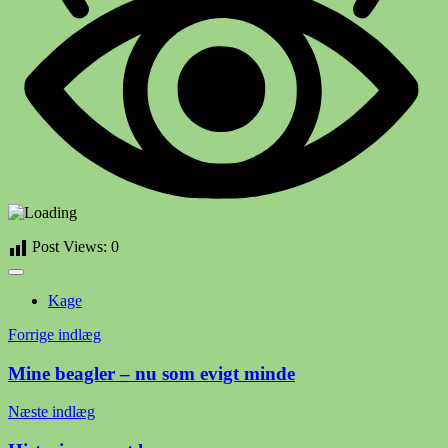
Post Views:
0
Kage
Indlægsnavigation
Forrige indlæg
Mine beagler – nu som evigt minde
Næste indlæg