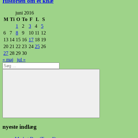
Historien om et knæ
juni 2016
M
Ti
O
To
F
L
S
1
2
3
4
5
6
7
8
9
10
11
12
13
14
15
16
17
18
19
20
21
22
23
24
25
26
27
28
29
30
« maj
jul »
Søg
efter:
Søg
nyeste indlæg