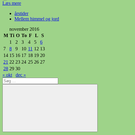
Læs mere
årstider
Mellem himmel og jord
november 2016
M
Ti
O
To
F
L
S
1
2
3
4
5
6
7
8
9
10
11
12
13
14
15
16
17
18
19
20
21
22
23
24
25
26
27
28
29
30
« okt
dec »
Søg
efter:
Søg