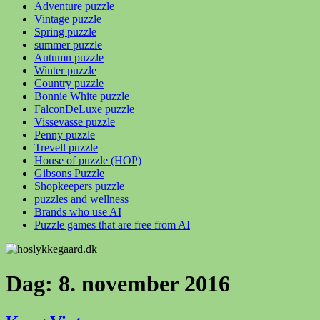
Adventure puzzle
Vintage puzzle
Spring puzzle
summer puzzle
Autumn puzzle
Winter puzzle
Country puzzle
Bonnie White puzzle
FalconDeLuxe puzzle
Vissevasse puzzle
Penny puzzle
Trevell puzzle
House of puzzle (HOP)
Gibsons Puzzle
Shopkeepers puzzle
puzzles and wellness
Brands who use AI
Puzzle games that are free from AI
Dag:
8. november 2016