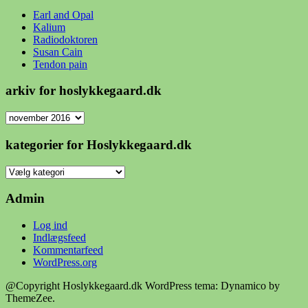
Earl and Opal
Kalium
Radiodoktoren
Susan Cain
Tendon pain
arkiv for hoslykkegaard.dk
arkiv
for
hoslykkegaard.dk
kategorier for Hoslykkegaard.dk
kategorier
for
Hoslykkegaard.dk
Admin
Log ind
Indlægsfeed
Kommentarfeed
WordPress.org
@Copyright Hoslykkegaard.dk
WordPress tema: Dynamico by
ThemeZee.