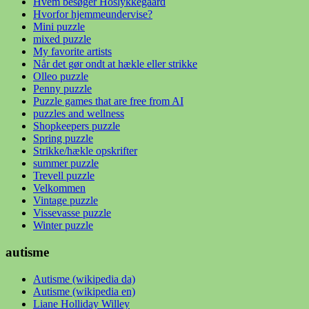
Hvem besøger Hoslykkegaard
Hvorfor hjemmeundervise?
Mini puzzle
mixed puzzle
My favorite artists
Når det gør ondt at hækle eller strikke
Olleo puzzle
Penny puzzle
Puzzle games that are free from AI
puzzles and wellness
Shopkeepers puzzle
Spring puzzle
Strikke/hækle opskrifter
summer puzzle
Trevell puzzle
Velkommen
Vintage puzzle
Vissevasse puzzle
Winter puzzle
autisme
Autisme (wikipedia da)
Autisme (wikipedia en)
Liane Holliday Willey