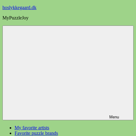
Videre
hoslykkegaard.dk
til
MyPuzzleJoy
indhold
Menu
My favorite artists
Favorite puzzle brands