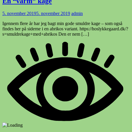
En “varm” kage
5. november 2019
5. november 2019
admin
Igennem flere år har jeg bagt min gode smuldre kage – som også
findes her på siderne i en abrikos variant. https://hoslykkegaard.dk/?
s=smuldrekage+med+abrikos Den er nem […]