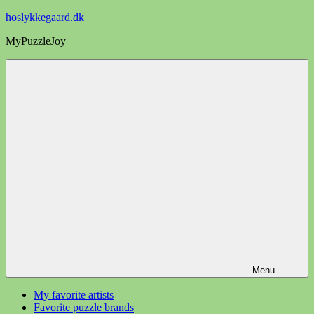
Videre
hoslykkegaard.dk
til
MyPuzzleJoy
indhold
Menu
My favorite artists
Favorite puzzle brands