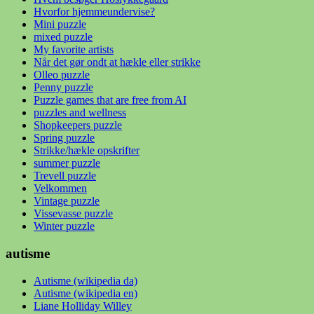
Hvorfor hjemmeundervise?
Mini puzzle
mixed puzzle
My favorite artists
Når det gør ondt at hækle eller strikke
Olleo puzzle
Penny puzzle
Puzzle games that are free from AI
puzzles and wellness
Shopkeepers puzzle
Spring puzzle
Strikke/hækle opskrifter
summer puzzle
Trevell puzzle
Velkommen
Vintage puzzle
Vissevasse puzzle
Winter puzzle
autisme
Autisme (wikipedia da)
Autisme (wikipedia en)
Liane Holliday Willey