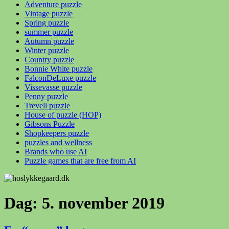
Adventure puzzle
Vintage puzzle
Spring puzzle
summer puzzle
Autumn puzzle
Winter puzzle
Country puzzle
Bonnie White puzzle
FalconDeLuxe puzzle
Vissevasse puzzle
Penny puzzle
Trevell puzzle
House of puzzle (HOP)
Gibsons Puzzle
Shopkeepers puzzle
puzzles and wellness
Brands who use AI
Puzzle games that are free from AI
Dag:
5. november 2019