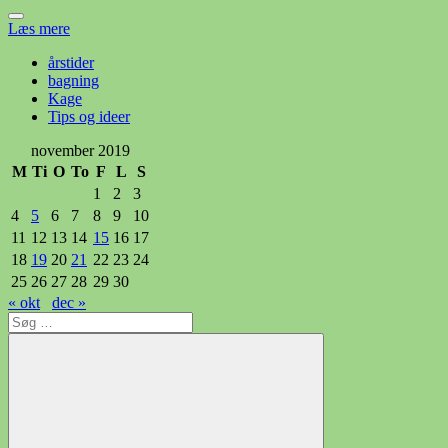
Læs mere
årstider
bagning
Kage
Tips og ideer
november 2019
M
Ti
O
To
F
L
S
1
2
3
4
5
6
7
8
9
10
11
12
13
14
15
16
17
18
19
20
21
22
23
24
25
26
27
28
29
30
« okt
dec »
Søg
efter: