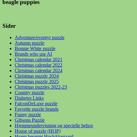
beagle puppies
Sider
Adventure/eventyr puzzle
Autumn puzzle
Bonnie White puzzle
Brands who use AI
Christmas calendar 2021
Christmas calendar 2022
Christmas calendar 2024
Christmas puzzle 2024
Christmas puzzle 2025
Christmas puzzles 2022-23
Country puzzle
Diabetes Links
FalconDeLuxe puzzle
Favorite puzzle brands
Funny puzzle
Gibsons Puzzle
Hjemmeundervisning og specielle behov
House of puzzle (HOP)
Hvem besøger Hoslykkegaard