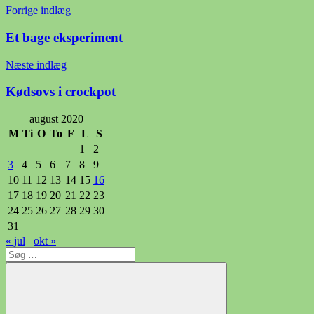
Indlægsnavigation
Forrige indlæg
Et bage eksperiment
Næste indlæg
Kødsovs i crockpot
august 2020
M
Ti
O
To
F
L
S
1
2
3
4
5
6
7
8
9
10
11
12
13
14
15
16
17
18
19
20
21
22
23
24
25
26
27
28
29
30
31
« jul
okt »
Søg
efter: