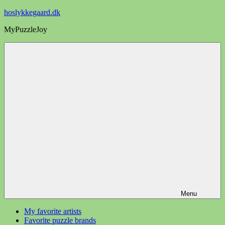
Videre
hoslykkegaard.dk
til
MyPuzzleJoy
indhold
Menu
My favorite artists
Favorite puzzle brands