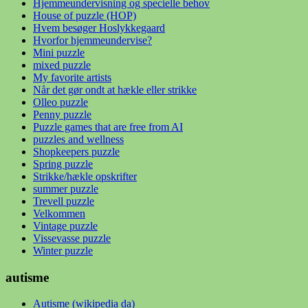
Hjemmeundervisning og specielle behov
House of puzzle (HOP)
Hvem besøger Hoslykkegaard
Hvorfor hjemmeundervise?
Mini puzzle
mixed puzzle
My favorite artists
Når det gør ondt at hækle eller strikke
Olleo puzzle
Penny puzzle
Puzzle games that are free from AI
puzzles and wellness
Shopkeepers puzzle
Spring puzzle
Strikke/hækle opskrifter
summer puzzle
Trevell puzzle
Velkommen
Vintage puzzle
Vissevasse puzzle
Winter puzzle
autisme
Autisme (wikipedia da)