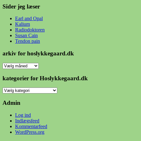
Sider jeg læser
Earl and Opal
Kalium
Radiodoktoren
Susan Cain
Tendon pain
arkiv for hoslykkegaard.dk
arkiv
for
hoslykkegaard.dk
kategorier for Hoslykkegaard.dk
kategorier
for
Hoslykkegaard.dk
Admin
Log ind
Indlægsfeed
Kommentarfeed
WordPress.org