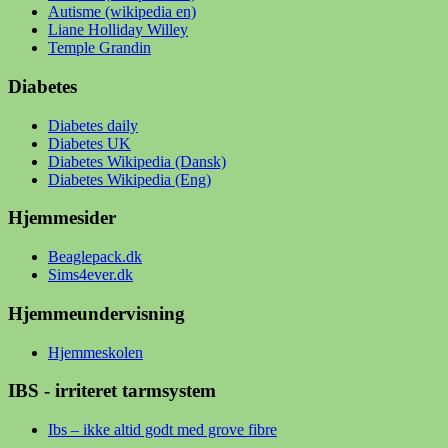
Autisme (wikipedia en)
Liane Holliday Willey
Temple Grandin
Diabetes
Diabetes daily
Diabetes UK
Diabetes Wikipedia (Dansk)
Diabetes Wikipedia (Eng)
Hjemmesider
Beaglepack.dk
Sims4ever.dk
Hjemmeundervisning
Hjemmeskolen
IBS - irriteret tarmsystem
Ibs – ikke altid godt med grove fibre