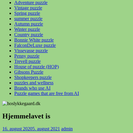
Adventure puzzle
Vintage puzzle
Spring puzzle
summer puzzle
Autumn puzzle
Winter puzzle
Country puzzle
Bonnie White puzzle
FalconDeLuxe puzzle
Vissevasse puzzle
Penny puzzle
Trevell puzzle
House of puzzle (HOP)
Gibsons Puzzle
Shopkeepers puzzle
puzzles and wellness
Brands who use AI
Puzzle games that are free from AI
Hjemmelavet is
16. august 2020
5. august 2021
admin