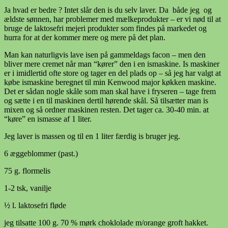
Ja hvad er bedre ? Intet slår den is du selv laver. Da både jeg og
ældste sønnen, har problemer med mælkeprodukter – er vi nød til at
bruge de laktosefri mejeri produkter som findes på markedet og
hurra for at der kommer mere og mere på det plan.
Man kan naturligvis lave isen på gammeldags facon – men den
bliver mere cremet når man “kører” den i en ismaskine. Is maskiner
er i imidlertid ofte store og tager en del plads op – så jeg har valgt at
købe ismaskine beregnet til min Kenwood major køkken maskine.
Det er sådan nogle skåle som man skal have i fryseren – tage frem
og sætte i en til maskinen dertil hørende skål. Så tilsætter man is
mixen og så ordner maskinen resten. Det tager ca. 30-40 min. at
“køre” en ismasse af 1 liter.
Jeg laver is massen og til en 1 liter færdig is bruger jeg.
6 æggeblommer (past.)
75 g. flormelis
1-2 tsk, vanilje
½ l. laktosefri fløde
jeg tilsatte 100 g. 70 % mørk choklolade m/orange groft hakket.