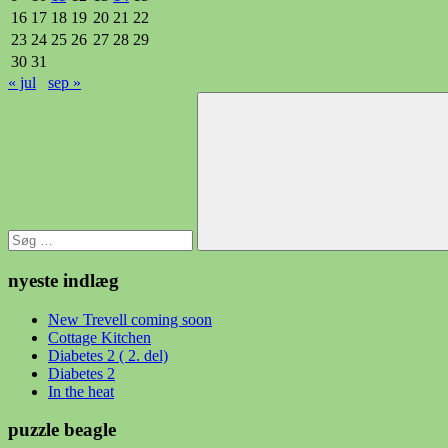
16
17
18
19
20
21
22
23
24
25
26
27
28
29
30
31
« jul
sep »
Søg
efter:
Søg
nyeste indlæg
New Trevell coming soon
Cottage Kitchen
Diabetes 2 ( 2. del)
Diabetes 2
In the heat
puzzle beagle