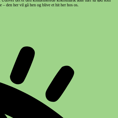
den. Udover det er den kondenserede kokosmælk ikke nær så sød som
 den her vil gå hen og blive et hit her hos os.