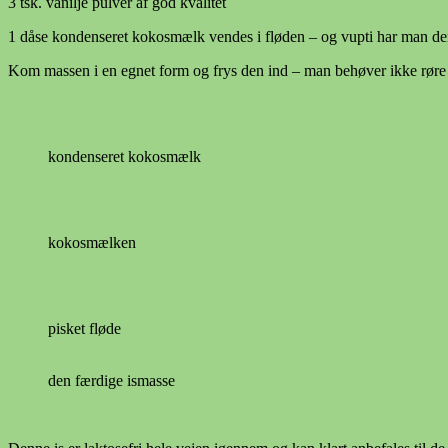
3 tsk. vanilje pulver af god kvalitet
1 dåse kondenseret kokosmælk vendes i fløden – og vupti har man den d
Kom massen i en egnet form og frys den ind – man behøver ikke røre 
kondenseret kokosmælk
kokosmælken
pisket fløde
den færdige ismasse