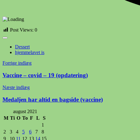
Post Views:
0
Dessert
hjemmelavet is
Indlægsnavigation
Forrige indlæg
Vaccine – covid – 19 (opdatering)
Næste indlæg
Medaljen har altid en bagside (vaccine)
august 2021
M
Ti
O
To
F
L
S
1
2
3
4
5
6
7
8
9
10
11
12
13
14
15