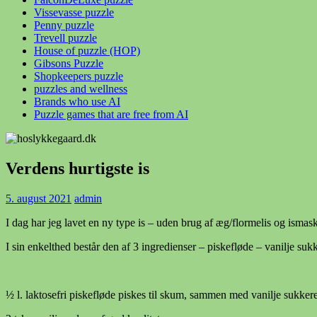
Vissevasse puzzle
Penny puzzle
Trevell puzzle
House of puzzle (HOP)
Gibsons Puzzle
Shopkeepers puzzle
puzzles and wellness
Brands who use AI
Puzzle games that are free from AI
Verdens hurtigste is
5. august 2021
admin
I dag har jeg lavet en ny type is – uden brug af æg/flormelis og ismas
I sin enkelthed består den af 3 ingredienser – piskefløde – vanilje s
½ l. laktosefri piskefløde piskes til skum, sammen med vanilje sukker