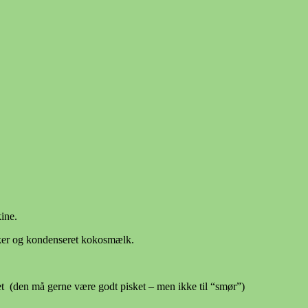
kine.
ukker og kondenseret kokosmælk.
et (den må gerne være godt pisket – men ikke til “smør”)