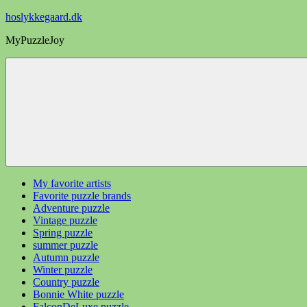
Videre
hoslykkegaard.dk
til
MyPuzzleJoy
indhold
My favorite artists
Favorite puzzle brands
Adventure puzzle
Vintage puzzle
Spring puzzle
summer puzzle
Autumn puzzle
Winter puzzle
Country puzzle
Bonnie White puzzle
FalconDeLuxe puzzle