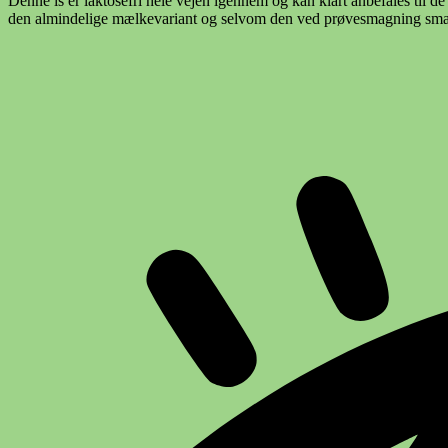
Denne is er laktosefri hele vejen igennem og kan klart anbefales ti
den almindelige mælkevariant og selvom den ved prøvesmagning smager s