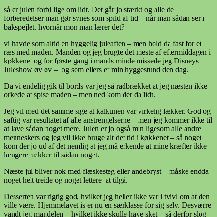
så er julen forbi lige om lidt. Det går jo stærkt og alle de
forberedelser man gør synes som spild af tid – når man sådan ser i
bakspejlet. hvornår mon man lærer det?
vi havde som altid en hyggelig juleaften – men hold da fast for et
ræs med maden. Manden og jeg brugte det meste af eftermiddagen i
køkkenet og for første gang i mands minde missede jeg Disneys
Juleshow øv øv – og som ellers er min hyggestund den dag.
Da vi endelig gik til bords var jeg så radbrækket at jeg næsten ikke
orkede at spise maden – men ned kom der da lidt.
Jeg vil med det samme sige at kalkunen var virkelig lækker. God og
saftig var resultatet af alle anstrengelserne – men jeg kommer ikke til
at lave sådan noget mere. Julen er jo også min ligesom alle andre
menneskers og jeg vil ikke bruge alt det tid i køkkenet – så noget
kom der jo ud af det nemlig at jeg må erkende at mine kræfter ikke
længere rækker til sådan noget.
Næste jul bliver nok med flæskesteg eller andebryst – måske endda
noget helt treide og noget lettere at tilgå.
Desserten var rigtig god, hvilket jeg heller ikke var i tvivl om at den
ville være. Hjemmelavet is er nu en særklasse for sig selv. Desværre
vandt jeg mandelen – hvilket ikke skulle have sket – så derfor slog