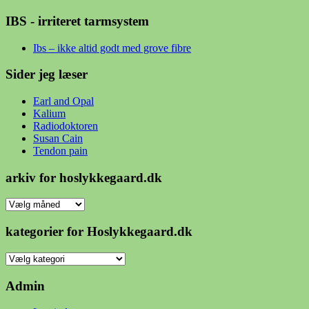
IBS - irriteret tarmsystem
Ibs – ikke altid godt med grove fibre
Sider jeg læser
Earl and Opal
Kalium
Radiodoktoren
Susan Cain
Tendon pain
arkiv for hoslykkegaard.dk
arkiv
for
hoslykkegaard.dk
kategorier for Hoslykkegaard.dk
kategorier
for
Hoslykkegaard.dk
Admin