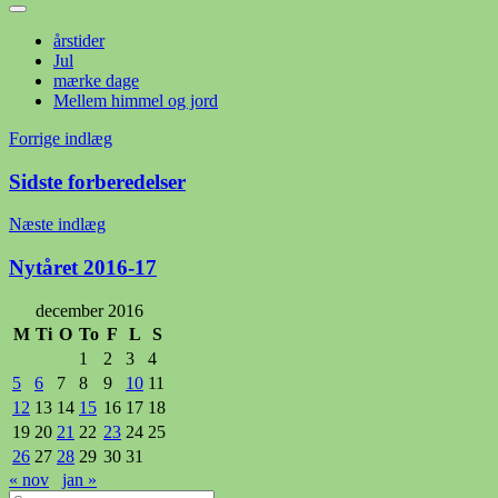
årstider
Jul
mærke dage
Mellem himmel og jord
Indlægsnavigation
Forrige indlæg
Sidste forberedelser
Næste indlæg
Nytåret 2016-17
december 2016
M
Ti
O
To
F
L
S
1
2
3
4
5
6
7
8
9
10
11
12
13
14
15
16
17
18
19
20
21
22
23
24
25
26
27
28
29
30
31
« nov
jan »