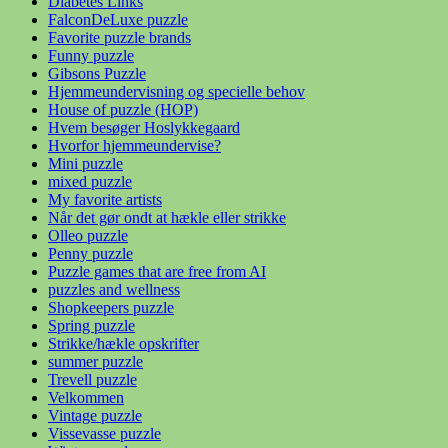
Diabetes Links
FalconDeLuxe puzzle
Favorite puzzle brands
Funny puzzle
Gibsons Puzzle
Hjemmeundervisning og specielle behov
House of puzzle (HOP)
Hvem besøger Hoslykkegaard
Hvorfor hjemmeundervise?
Mini puzzle
mixed puzzle
My favorite artists
Når det gør ondt at hækle eller strikke
Olleo puzzle
Penny puzzle
Puzzle games that are free from AI
puzzles and wellness
Shopkeepers puzzle
Spring puzzle
Strikke/hækle opskrifter
summer puzzle
Trevell puzzle
Velkommen
Vintage puzzle
Vissevasse puzzle