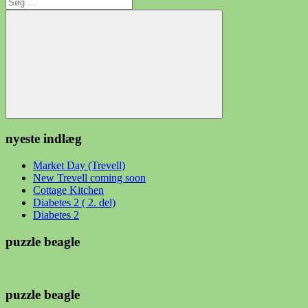
Søg
efter:
Søg
nyeste indlæg
Market Day (Trevell)
New Trevell coming soon
Cottage Kitchen
Diabetes 2 ( 2. del)
Diabetes 2
puzzle beagle
puzzle beagle