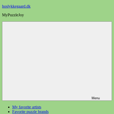
Videre
hoslykkegaard.dk
til
MyPuzzleJoy
indhold
Menu
My favorite artists
Favorite puzzle brands