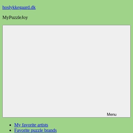
Videre
hoslykkegaard.dk
til
MyPuzzleJoy
indhold
Menu
My favorite artists
Favorite puzzle brands