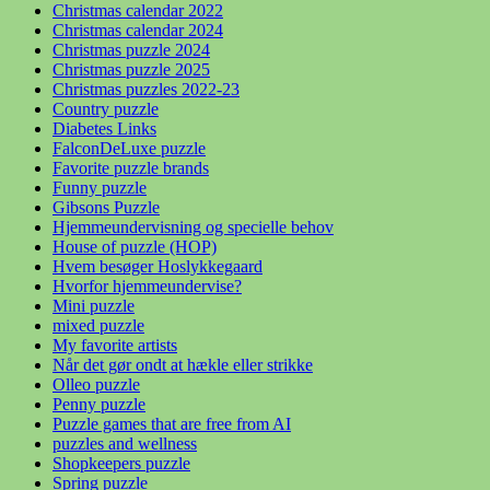
Christmas calendar 2022
Christmas calendar 2024
Christmas puzzle 2024
Christmas puzzle 2025
Christmas puzzles 2022-23
Country puzzle
Diabetes Links
FalconDeLuxe puzzle
Favorite puzzle brands
Funny puzzle
Gibsons Puzzle
Hjemmeundervisning og specielle behov
House of puzzle (HOP)
Hvem besøger Hoslykkegaard
Hvorfor hjemmeundervise?
Mini puzzle
mixed puzzle
My favorite artists
Når det gør ondt at hækle eller strikke
Olleo puzzle
Penny puzzle
Puzzle games that are free from AI
puzzles and wellness
Shopkeepers puzzle
Spring puzzle