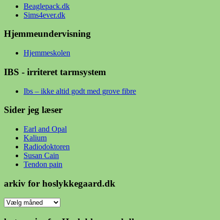
Beaglepack.dk
Sims4ever.dk
Hjemmeundervisning
Hjemmeskolen
IBS - irriteret tarmsystem
Ibs – ikke altid godt med grove fibre
Sider jeg læser
Earl and Opal
Kalium
Radiodoktoren
Susan Cain
Tendon pain
arkiv for hoslykkegaard.dk
arkiv
for
hoslykkegaard.dk