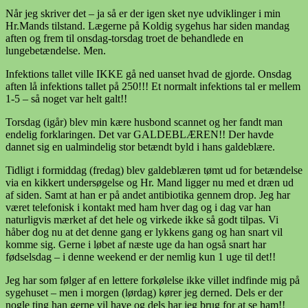
Når jeg skriver det – ja så er der igen sket nye udviklinger i min
Hr.Mands tilstand. Lægerne på Koldig sygehus har siden mandag
aften og frem til onsdag-torsdag troet de behandlede en
lungebetændelse. Men.
Infektions tallet ville IKKE gå ned uanset hvad de gjorde. Onsdag
aften lå infektions tallet på 250!!! Et normalt infektions tal er mellem
1-5 – så noget var helt galt!!
Torsdag (igår) blev min kære husbond scannet og her fandt man
endelig forklaringen. Det var GALDEBLÆREN!! Der havde
dannet sig en ualmindelig stor betændt byld i hans galdeblære.
Tidligt i formiddag (fredag) blev galdeblæren tømt ud for betændelse
via en kikkert undersøgelse og Hr. Mand ligger nu med et dræn ud
af siden. Samt at han er på andet antibiotika gennem drop. Jeg har
været telefonisk i kontakt med ham hver dag og i dag var han
naturligvis mærket af det hele og virkede ikke så godt tilpas. Vi
håber dog nu at det denne gang er lykkens gang og han snart vil
komme sig. Gerne i løbet af næste uge da han også snart har
fødselsdag – i denne weekend er der nemlig kun 1 uge til det!!
Jeg har som følger af en lettere forkølelse ikke villet indfinde mig på
sygehuset – men i morgen (lørdag) kører jeg derned. Dels er der
nogle ting han gerne vil have og dels har jeg brug for at se ham!!