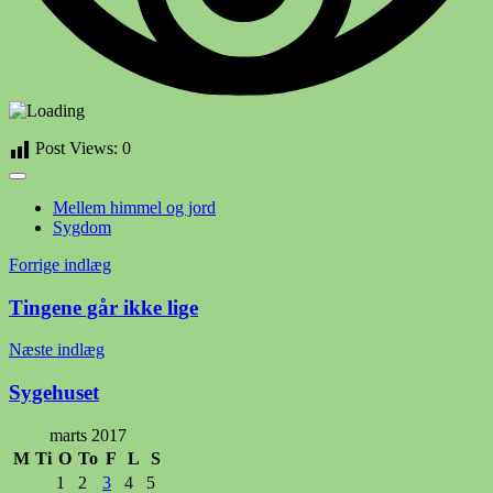
Post Views:
0
Mellem himmel og jord
Sygdom
Indlægsnavigation
Forrige indlæg
Tingene går ikke lige
Næste indlæg
Sygehuset
marts 2017
M
Ti
O
To
F
L
S
1
2
3
4
5