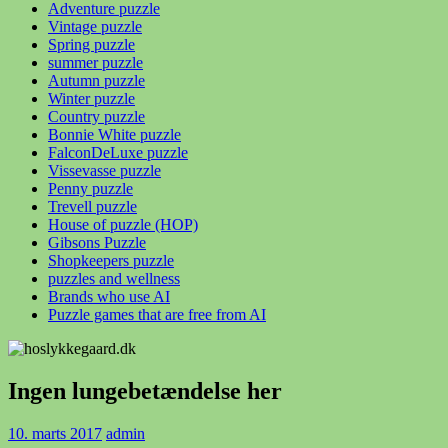
Adventure puzzle
Vintage puzzle
Spring puzzle
summer puzzle
Autumn puzzle
Winter puzzle
Country puzzle
Bonnie White puzzle
FalconDeLuxe puzzle
Vissevasse puzzle
Penny puzzle
Trevell puzzle
House of puzzle (HOP)
Gibsons Puzzle
Shopkeepers puzzle
puzzles and wellness
Brands who use AI
Puzzle games that are free from AI
Ingen lungebetændelse her
10. marts 2017
admin