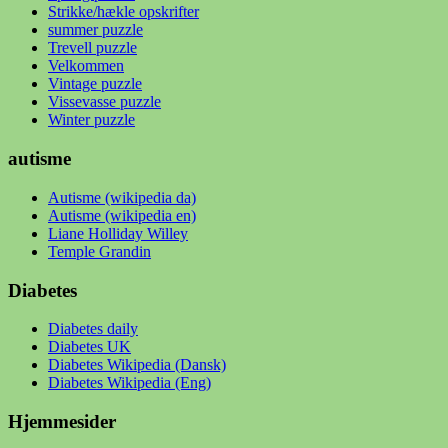
Strikke/hækle opskrifter
summer puzzle
Trevell puzzle
Velkommen
Vintage puzzle
Vissevasse puzzle
Winter puzzle
autisme
Autisme (wikipedia da)
Autisme (wikipedia en)
Liane Holliday Willey
Temple Grandin
Diabetes
Diabetes daily
Diabetes UK
Diabetes Wikipedia (Dansk)
Diabetes Wikipedia (Eng)
Hjemmesider