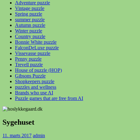
Adventure puzzle
Vintage puzzle
Spring puzzle
summer puzzle
Autumn puzzle
Winter puzzle
Country puzzle
Bonnie White puzzle
FalconDeLuxe puzzle
Vissevasse puzzle
Penny puzzle
Trevell puzzle
House of puzzle (HOP)
Gibsons Puzzle
Shopkeepers puzzle
puzzles and wellness
Brands who use AI
Puzzle games that are free from AI
Sygehuset
11. marts 2017
admin