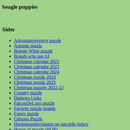
beagle puppies
Sider
Adventure/eventyr puzzle
Autumn puzzle
Bonnie White puzzle
Brands who use AI
Christmas calendar 2021
Christmas calendar 2022
Christmas calendar 2024
Christmas puzzle 2024
Christmas puzzle 2025
Christmas puzzles 2022-23
Country puzzle
Diabetes Links
FalconDeLuxe puzzle
Favorite puzzle brands
Funny puzzle
Gibsons Puzzle
Hjemmeundervisning og specielle behov
House of puzzle (HOP)