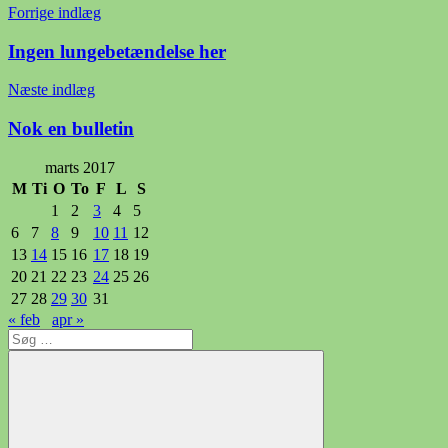
Indlægsnavigation
Forrige indlæg
Ingen lungebetændelse her
Næste indlæg
Nok en bulletin
marts 2017
M
Ti
O
To
F
L
S
1
2
3
4
5
6
7
8
9
10
11
12
13
14
15
16
17
18
19
20
21
22
23
24
25
26
27
28
29
30
31
« feb
apr »
Søg
efter: