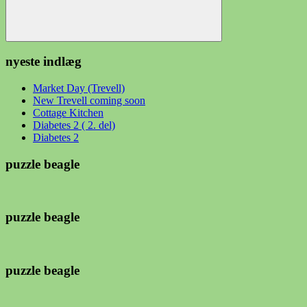
Søg
nyeste indlæg
Market Day (Trevell)
New Trevell coming soon
Cottage Kitchen
Diabetes 2 ( 2. del)
Diabetes 2
puzzle beagle
puzzle beagle
puzzle beagle