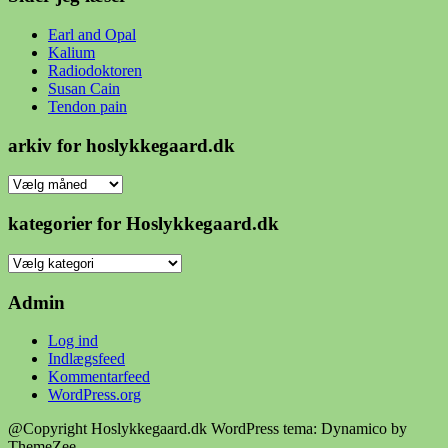
Earl and Opal
Kalium
Radiodoktoren
Susan Cain
Tendon pain
arkiv for hoslykkegaard.dk
arkiv
for
hoslykkegaard.dk
kategorier for Hoslykkegaard.dk
kategorier
for
Hoslykkegaard.dk
Admin
Log ind
Indlægsfeed
Kommentarfeed
WordPress.org
@Copyright Hoslykkegaard.dk
WordPress tema: Dynamico by
ThemeZee.