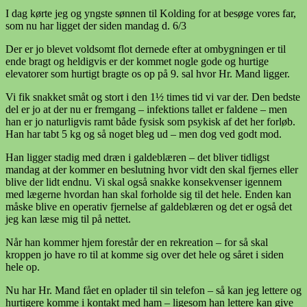
I dag kørte jeg og yngste sønnen til Kolding for at besøge vores far,
som nu har ligget der siden mandag d. 6/3
Der er jo blevet voldsomt flot dernede efter at ombygningen er til
ende bragt og heldigvis er der kommet nogle gode og hurtige
elevatorer som hurtigt bragte os op på 9. sal hvor Hr. Mand ligger.
Vi fik snakket småt og stort i den 1½ times tid vi var der. Den bedste
del er jo at der nu er fremgang – infektions tallet er faldene – men
han er jo naturligvis ramt både fysisk som psykisk af det her forløb.
Han har tabt 5 kg og så noget bleg ud – men dog ved godt mod.
Han ligger stadig med dræn i galdeblæren – det bliver tidligst
mandag at der kommer en beslutning hvor vidt den skal fjernes eller
blive der lidt endnu. Vi skal også snakke konsekvenser igennem
med lægerne hvordan han skal forholde sig til det hele. Enden kan
måske blive en operativ fjernelse af galdeblæren og det er også det
jeg kan læse mig til på nettet.
Når han kommer hjem forestår der en rekreation – for så skal
kroppen jo have ro til at komme sig over det hele og såret i siden
hele op.
Nu har Hr. Mand fået en oplader til sin telefon – så kan jeg lettere og
hurtigere komme i kontakt med ham – ligesom han lettere kan give