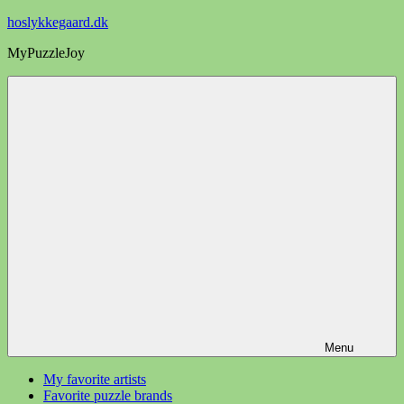
Videre
hoslykkegaard.dk
til
MyPuzzleJoy
indhold
Menu
My favorite artists
Favorite puzzle brands