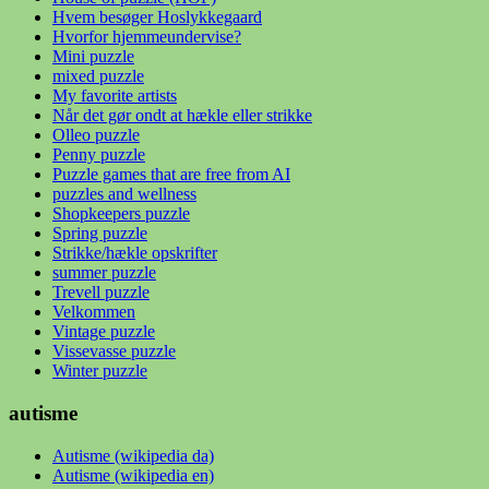
Hvem besøger Hoslykkegaard
Hvorfor hjemmeundervise?
Mini puzzle
mixed puzzle
My favorite artists
Når det gør ondt at hækle eller strikke
Olleo puzzle
Penny puzzle
Puzzle games that are free from AI
puzzles and wellness
Shopkeepers puzzle
Spring puzzle
Strikke/hækle opskrifter
summer puzzle
Trevell puzzle
Velkommen
Vintage puzzle
Vissevasse puzzle
Winter puzzle
autisme
Autisme (wikipedia da)
Autisme (wikipedia en)