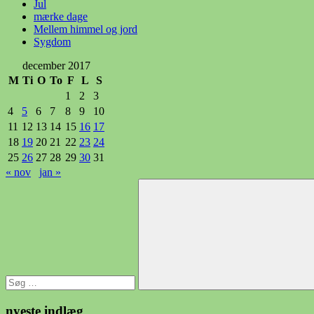
Jul
mærke dage
Mellem himmel og jord
Sygdom
december 2017
M
Ti
O
To
F
L
S
1
2
3
4
5
6
7
8
9
10
11
12
13
14
15
16
17
18
19
20
21
22
23
24
25
26
27
28
29
30
31
« nov
jan »
Søg
efter:
Søg
nyeste indlæg