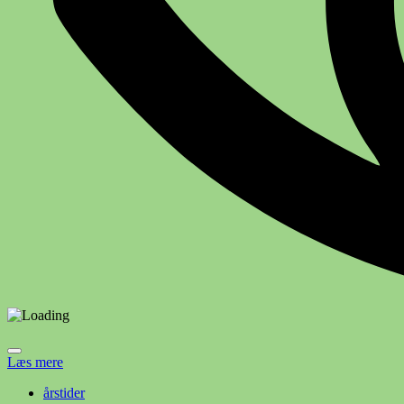
Læs mere
årstider