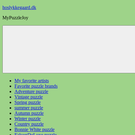
Videre
hoslykkegaard.dk
til
MyPuzzleJoy
indhold
My favorite artists
Favorite puzzle brands
Adventure puzzle
Vintage puzzle
Spring puzzle
summer puzzle
Autumn puzzle
Winter puzzle
Country puzzle
Bonnie White puzzle
FalconDeLuxe puzzle