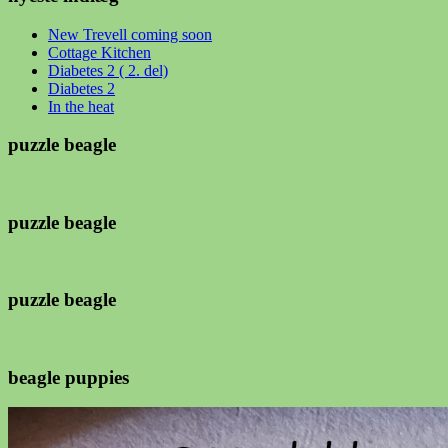
New Trevell coming soon
Cottage Kitchen
Diabetes 2 ( 2. del)
Diabetes 2
In the heat
puzzle beagle
puzzle beagle
puzzle beagle
beagle puppies