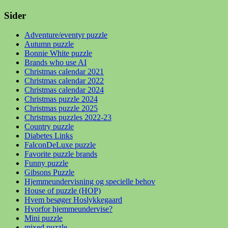
Sider
Adventure/eventyr puzzle
Autumn puzzle
Bonnie White puzzle
Brands who use AI
Christmas calendar 2021
Christmas calendar 2022
Christmas calendar 2024
Christmas puzzle 2024
Christmas puzzle 2025
Christmas puzzles 2022-23
Country puzzle
Diabetes Links
FalconDeLuxe puzzle
Favorite puzzle brands
Funny puzzle
Gibsons Puzzle
Hjemmeundervisning og specielle behov
House of puzzle (HOP)
Hvem besøger Hoslykkegaard
Hvorfor hjemmeundervise?
Mini puzzle
mixed puzzle