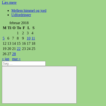
Læs mere
Mellem himmel og jord
Udfordringer
februar 2018
M
Ti
O
To
F
L
S
1
2
3
4
5
6
7
8
9
10
11
12
13
14
15
16
17
18
19
20
21
22
23
24
25
26
27
28
« jan
mar »
Søg
efter:
Søg