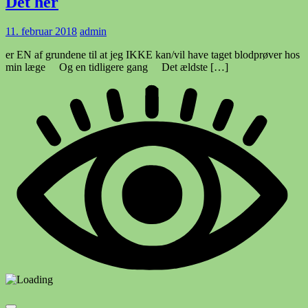
Det her
11. februar 2018
admin
er EN af grundene til at jeg IKKE kan/vil have taget blodprøver hos
min læge Og en tidligere gang Det ældste […]