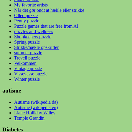
My favorite artists
Når det gør ondt at hækle eller strikke
Olleo puzzle
Penny puzzle
Puzzle games that are free from AI
puzzles and wellness
Shopkeepers puzzle
Spring puzzle
Strikke/hækle opskrifter
summer puzzle
Trevell puzzle
Velkommen
Vintage puzzle
Vissevasse puzzle
Winter puzzle
autisme
Autisme (wikipedia da)
Autisme (wikipedia en)
Liane Holliday Willey
Temple Grandin
Diabetes