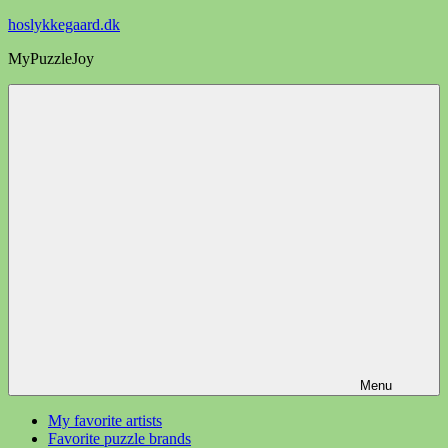
Videre
hoslykkegaard.dk
til
MyPuzzleJoy
indhold
Menu
My favorite artists
Favorite puzzle brands