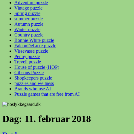
Adventure puzzle
Vintage puzzle
Spring puzzle
summer puzzle
Autumn puzzle
Winter puzzle
Country puzzle
Bonnie White puzzle
FalconDeLuxe puzzle
Vissevasse puzzle
Penny puzzle
Trevell puzzle
House of puzzle (HOP)
Gibsons Puzzle
Shopkeepers puzzle
puzzles and wellness
Brands who use AI
Puzzle games that are free from AI
Dag:
11. februar 2018