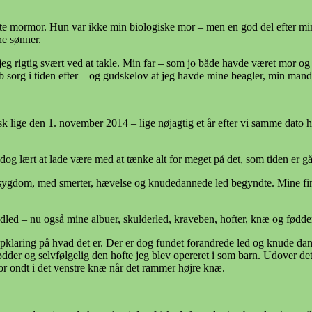
e mormor. Hun var ikke min biologiske mor – men en god del efter min b
e sønner.
eg rigtig svært ved at takle. Min far – som jo både havde været mor og 
 sorg i tiden efter – og gudskelov at jeg havde mine beagler, min mand 
sk lige den 1. november 2014 – lige nøjagtig et år efter vi samme dato h
og lært at lade være med at tænke alt for meget på det, som tiden er gå
ske sygdom, med smerter, hævelse og knudedannede led begyndte. Mine fi
ndled – nu også mine albuer, skulderled, kraveben, hofter, knæ og fødde
klaring på hvad det er. Der er dog fundet forandrede led og knude dann
e fødder og selvfølgelig den hofte jeg blev opereret i som barn. Udover d
for ondt i det venstre knæ når det rammer højre knæ.