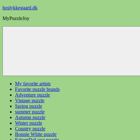
Videre
hoslykkegaard.dk
til
MyPuzzleJoy
indhold
My favorite artists
Favorite puzzle brands
Adventure puzzle
Vintage puzzle
Spring puzzle
summer puzzle
Autumn puzzle
Winter puzzle
Country puzzle
Bonnie White puzzle
FalconDeLuxe puzzle