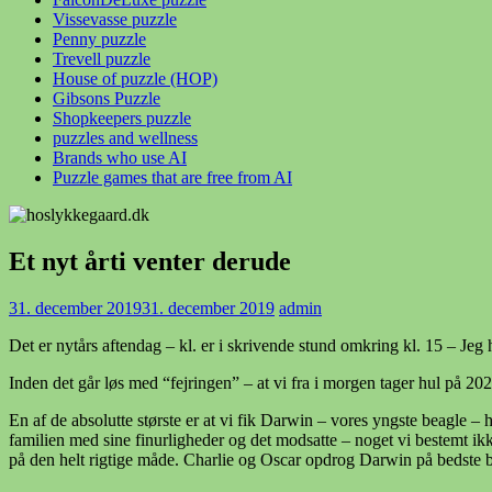
Vissevasse puzzle
Penny puzzle
Trevell puzzle
House of puzzle (HOP)
Gibsons Puzzle
Shopkeepers puzzle
puzzles and wellness
Brands who use AI
Puzzle games that are free from AI
Et nyt årti venter derude
31. december 2019
31. december 2019
admin
Det er nytårs aftendag – kl. er i skrivende stund omkring kl. 15 – Jeg h
Inden det går løs med “fejringen” – at vi fra i morgen tager hul på 202
En af de absolutte største er at vi fik Darwin – vores yngste beagle –
familien med sine finurligheder og det modsatte – noget vi bestemt i
på den helt rigtige måde. Charlie og Oscar opdrog Darwin på bedste be