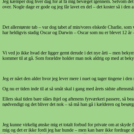
Jeg kæmper dog hver dag for at få mig bevæget igennem. Selvom det gør
over. Nogle dage er gode og jeg får lavet en del – det koster så i de
Det allerstørste tab – var dog tabet af min/vores elskede Charlie, so
har heldigvis stadig Oscar og Darwin – Oscar som nu er blevet 12 år 
Vi ved jo ikke hvad der ligger gemt derude i det nye årti – men bekymr
kommer til at gå. Som forældre holder man nok aldrig op med at beky
Jeg er nået den alder hvor jeg lever mere i nuet og tager tingene i 
Og nu er tiden inde til at så småt skal i gang med årets sidste aftens
Ellers skal tiden bare slåes ihjel og aftenens fyrværkeri passere, så 
nødvendigt og det bliver det nok – så må han gå i kælderen og besørge
Jeg kunne virkelig ønske mig et totalt forbud for private om at skyde fy
mig og det er ikke fordi jeg har hunde – men kan bare ikke fordrage 