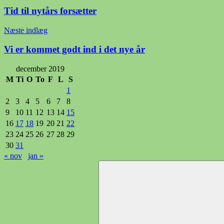
Tid til nytårs forsætter
Næste indlæg
Vi er kommet godt ind i det nye år
december 2019
M
Ti
O
To
F
L
S
1
2
3
4
5
6
7
8
9
10
11
12
13
14
15
16
17
18
19
20
21
22
23
24
25
26
27
28
29
30
31
« nov
jan »
Søg
efter: