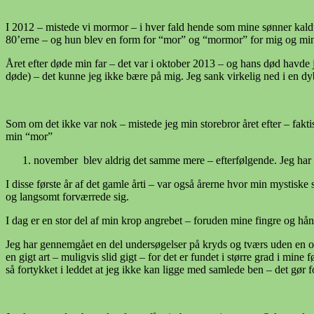
I 2012 – mistede vi mormor – i hver fald hende som mine sønner kaldt
80’erne – og hun blev en form for “mor” og “mormor” for mig og min
Året efter døde min far – det var i oktober 2013 – og hans død havde j
døde) – det kunne jeg ikke bære på mig. Jeg sank virkelig ned i en dyb
Som om det ikke var nok – mistede jeg min storebror året efter – fakti
min “mor”
november blev aldrig det samme mere – efterfølgende. Jeg har d
I disse første år af det gamle årti – var også årerne hvor min mysti
og langsomt forværrede sig.
I dag er en stor del af min krop angrebet – foruden mine fingre og hå
Jeg har gennemgået en del undersøgelser på kryds og tværs uden en op
en gigt art – muligvis slid gigt – for det er fundet i større grad i min
så fortykket i leddet at jeg ikke kan ligge med samlede ben – det gør 