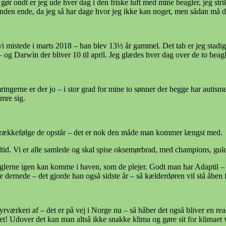
 ondt er jeg ude hver dag i den friske luft med mine beagler, jeg strik
n anden ende, da jeg så har dage hvor jeg ikke kan noget, men sådan må 
m vi mistede i marts 2018 – han blev 13½ år gammel. Det tab er jeg sta
– og Darwin der bliver 10 til april. Jeg glædes hver dag over de to bea
ingerne er der jo – i stor grad for mine to sønner der begge har autism
mre sig.
den rækkefølge de opstår – det er nok den måde man kommer længst med.
måltid. Vi er alle samlede og skal spise oksemørbrad, med champions, gu
beaglerne igen kan komme i haven, som de plejer. Godt man har Adaptil – 
 dernede – det gjorde han også sidste år – så kælderdøren vil stå åben 
rværkeri af – det er på vej i Norge nu – så håber det også bliver en reali
det! Udover det kan man altså ikke snakke klima og gøre sit for klimaet