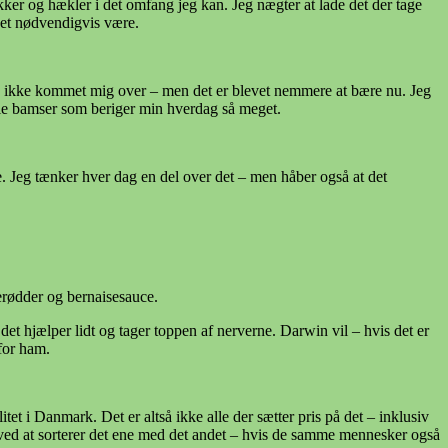
ker og hækler i det omfang jeg kan. Jeg nægter at lade det der tage
det nødvendigvis være.
dig ikke kommet mig over – men det er blevet nemmere at bære nu. Jeg
gle bamser som beriger min hverdag så meget.
e. Jeg tænker hver dag en del over det – men håber også at det
lerødder og bernaisesauce.
det hjælper lidt og tager toppen af nerverne. Darwin vil – hvis det er
for ham.
tet i Danmark. Det er altså ikke alle der sætter pris på det – inklusiv
 ved at sorterer det ene med det andet – hvis de samme mennesker også