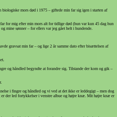
iologiske mors død i 1975 – giftede min far sig igen i starten af
far for mig efter min mors alt for tidlige død (hun var kun 45 dag hun
og mine sønner – for ellers var jeg gået helt i hundende.
avde gravsat min far – og lige 2 år samme dato efter bisættelsen af
et.
ngre og håndled begyndte at forandre sig. Tilstande der kom og gik –
r.
else i fingre og håndled og vi ved at det ikke er leddegigt – men dog
et er der led fortykkelser i venstre albue og højre knæ. Mit højre knæ er