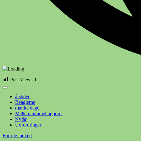
Post Views:
0
årstider
Beaglerne
mærke dage
Mellem himmel og jord
Nytår
Udfordringer
Indlægsnavigation
Forrige indlæg