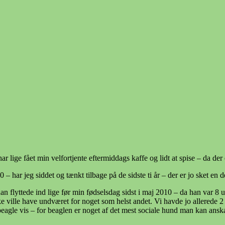
ar lige fået min velfortjente eftermiddags kaffe og lidt at spise – da der
0 – har jeg siddet og tænkt tilbage på de sidste ti år – der er jo sket en
 han flyttede ind lige før min fødselsdag sidst i maj 2010 – da han var 
kke ville have undværet for noget som helst andet. Vi havde jo allered
agle vis – for beaglen er noget af det mest sociale hund man kan anska