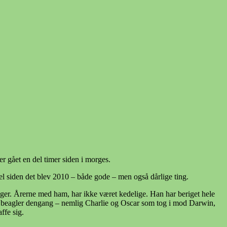
 er gået en del timer siden i morges.
 del siden det blev 2010 – både gode – men også dårlige ting.
8 uger. Årerne med ham, har ikke været kedelige. Han har beriget hele
e 2 beagler dengang – nemlig Charlie og Oscar som tog i mod Darwin,
ffe sig.