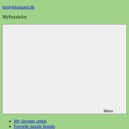
Videre
hoslykkegaard.dk
til
MyPuzzleJoy
indhold
Menu
My favorite artists
Favorite puzzle brands