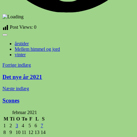
Post Views:
0
årstider
Mellem himmel og jord
vinter
Indlægsnavigation
Forrige indlæg
Det nye år 2021
Næste indlæg
Scones
februar 2021
M
Ti
O
To
F
L
S
1
2
3
4
5
6
7
8
9
10
11
12
13
14