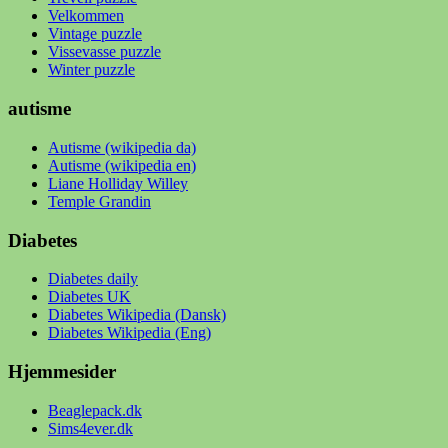
Velkommen
Vintage puzzle
Vissevasse puzzle
Winter puzzle
autisme
Autisme (wikipedia da)
Autisme (wikipedia en)
Liane Holliday Willey
Temple Grandin
Diabetes
Diabetes daily
Diabetes UK
Diabetes Wikipedia (Dansk)
Diabetes Wikipedia (Eng)
Hjemmesider
Beaglepack.dk
Sims4ever.dk