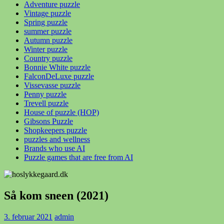
Adventure puzzle
Vintage puzzle
Spring puzzle
summer puzzle
Autumn puzzle
Winter puzzle
Country puzzle
Bonnie White puzzle
FalconDeLuxe puzzle
Vissevasse puzzle
Penny puzzle
Trevell puzzle
House of puzzle (HOP)
Gibsons Puzzle
Shopkeepers puzzle
puzzles and wellness
Brands who use AI
Puzzle games that are free from AI
Så kom sneen (2021)
3. februar 2021
admin