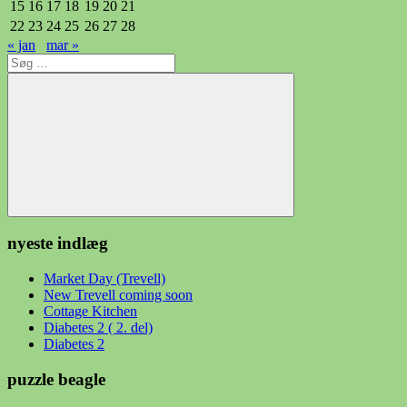
15
16
17
18
19
20
21
22
23
24
25
26
27
28
« jan
mar »
Søg
efter:
Søg
nyeste indlæg
Market Day (Trevell)
New Trevell coming soon
Cottage Kitchen
Diabetes 2 ( 2. del)
Diabetes 2
puzzle beagle