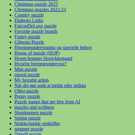
Christmas puzzle 2025
Christmas puzzles 2022-23
Country puzzle
Diabetes Links
FalconDeLuxe puzzle
Favorite puzzle brands
Funny puzzle
Gibsons Puzzle
Hjemmeundervisning og specielle behov
House of puzzle (HOP)
Hvem besøger Hoslykkegaard
Hvorfor hjemmeundervise?
Mini puzzle
mixed puzzle
My favorite artists
Når det gør ondt at hækle eller strikke
Olleo puzzle
Penny puzzle
Puzzle games that are free from AI
puzzles and wellness
Shopkeepers puzzle
Spring puzzle
Strikke/hækle opskrifter
summer puzzle
Trevell puzzle