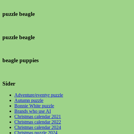
puzzle beagle
puzzle beagle
beagle puppies
Sider
Adventure/eventyr puzzle
Autumn puzzle
Bonnie White puzzle
Brands who use AI
Christmas calendar 2021
Christmas calendar 2022
Christmas calendar 2024
Christmas puzzle 2024