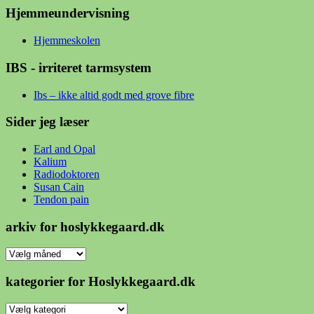
Hjemmeundervisning
Hjemmeskolen
IBS - irriteret tarmsystem
Ibs – ikke altid godt med grove fibre
Sider jeg læser
Earl and Opal
Kalium
Radiodoktoren
Susan Cain
Tendon pain
arkiv for hoslykkegaard.dk
arkiv
for
hoslykkegaard.dk
kategorier for Hoslykkegaard.dk
kategorier