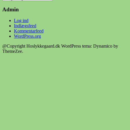
for
Hoslykkegaard.dk
Admin
Log ind
Indlægsfeed
Kommentarfeed
WordPress.org
@Copyright Hoslykkegaard.dk
WordPress tema: Dynamico by
ThemeZee.