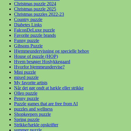
Christmas puzzle 2024
Christmas puzzle 2025
Christmas puzzles 2022-23
Country puzzle
Diabetes Links
FalconDeLuxe puzzle
Favorite puzzle brands
Funny puzzle
Gibsons Puzzle
Hjemmeundervisning og specielle behov
House of puzzle (HOP)
Hvem besøger Hoslykkegaard
Hvorfor hjemmeundervise?
Mini puzzle
mixed puzzle
My favorite artists
Når det gør ondt at hækle eller strikke
Olleo puzzle
Penny puzzle
Puzzle games that are free from AI
puzzles and wellness
Shopkeepers puzzle
Spring puzzle
Strikke/hækle opskrifter
summer puzzle