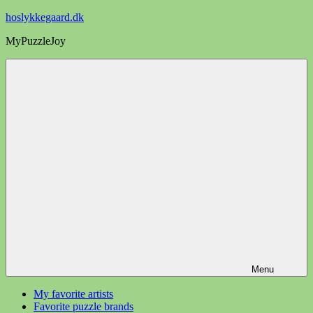
Videre
hoslykkegaard.dk
til
MyPuzzleJoy
indhold
Menu
My favorite artists
Favorite puzzle brands