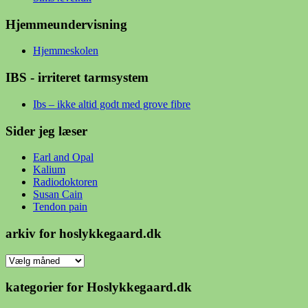
Hjemmeundervisning
Hjemmeskolen
IBS - irriteret tarmsystem
Ibs – ikke altid godt med grove fibre
Sider jeg læser
Earl and Opal
Kalium
Radiodoktoren
Susan Cain
Tendon pain
arkiv for hoslykkegaard.dk
arkiv
for
hoslykkegaard.dk
kategorier for Hoslykkegaard.dk