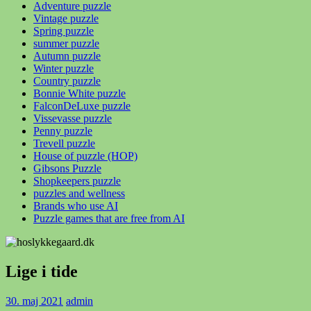
Adventure puzzle
Vintage puzzle
Spring puzzle
summer puzzle
Autumn puzzle
Winter puzzle
Country puzzle
Bonnie White puzzle
FalconDeLuxe puzzle
Vissevasse puzzle
Penny puzzle
Trevell puzzle
House of puzzle (HOP)
Gibsons Puzzle
Shopkeepers puzzle
puzzles and wellness
Brands who use AI
Puzzle games that are free from AI
Lige i tide
30. maj 2021
admin