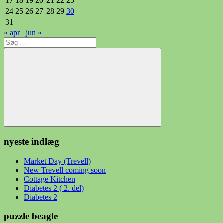
17
18
19
20
21
22
23
24
25
26
27
28
29
30
31
« apr
jun »
Søg
efter:
Søg
nyeste indlæg
Market Day (Trevell)
New Trevell coming soon
Cottage Kitchen
Diabetes 2 ( 2. del)
Diabetes 2
puzzle beagle