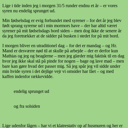
Lige i tide inden jeg i morgen 31/5 runder endnu et år – er vores
syren nu endelig sprunget ud.
Min fødselsdag er evig forbundet med syrener – for det år jeg blev
født sprang syrerne ud i min mormors have – der har altid været
syrener på mit fødselsdags bord siden – men dog ikke de senere år
da jeg foretrækker at de sidder på busken i stedet for på mit bord.
I morgen bliver en utraditionel dag – for det er mandag – og Hr.
Mand er desværre nød til at skulle på arbejde – der er derfor kun
Mathias og jeg og beaglerne – men jeg glæder mig faktisk til en dag
hvor jeg ikke skal stå på pinde for nogen – bage og lave mad – men
bare kan gøre hvad der passer mig. Så jeg spår jeg vil sidde under
min hvide syren i det dejlige vejr vi omsider har fået – og med
kaffen indenfor rækkevidde.
endelig sprunget ud
og fra solsiden
Lige udenfor lågen – har vi et klatrestativ op af husmuren og her er