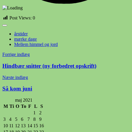
Post Views:
0
årstider
mærke dage
Mellem himmel og jord
Indlægsnavigation
Forrige indlæg
Hindbær snitter (ny forbedret opskrift)
Næste indlæg
Så kom juni
maj 2021
M
Ti
O
To
F
L
S
1
2
3
4
5
6
7
8
9
10
11
12
13
14
15
16