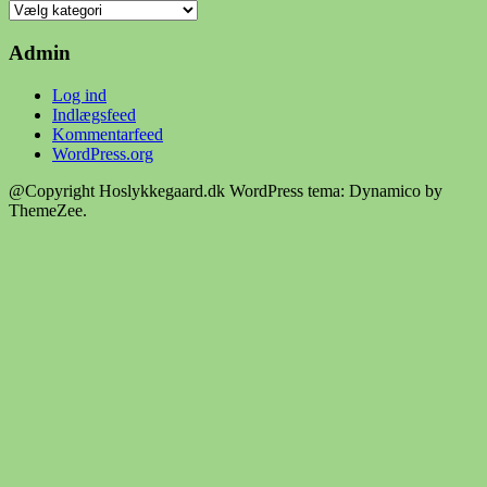
kategorier
for
Hoslykkegaard.dk
Admin
Log ind
Indlægsfeed
Kommentarfeed
WordPress.org
@Copyright Hoslykkegaard.dk
WordPress tema: Dynamico by
ThemeZee.