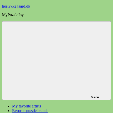
Videre
hoslykkegaard.dk
til
MyPuzzleJoy
indhold
Menu
My favorite artists
Favorite puzzle brands