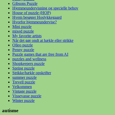
Gibsons Puzzle
Hjemmeundervisning og specielle behov
House of puzzle (HOP)
Hvem besøger Hoslykkegaard
Hvorfor hjemmeundervise?
Mini puzzle
mixed puzzle
My favorite artists
Når det gør ondt at hækle eller strikke
Olleo puzzle
Penny puzzle
Puzzle games that are free from AI
puzzles and wellness
Shopkeepers puzzle
Spring puzzle
Strikke/hækle opskrifter
summer puzzle
Trevell puzzle
Velkommen
Vintage puzzle
Vissevasse puzzle
Winter puzzle
autisme