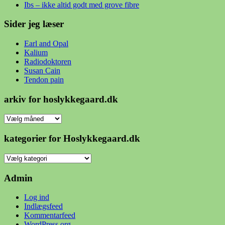
Ibs – ikke altid godt med grove fibre
Sider jeg læser
Earl and Opal
Kalium
Radiodoktoren
Susan Cain
Tendon pain
arkiv for hoslykkegaard.dk
arkiv
for
hoslykkegaard.dk
kategorier for Hoslykkegaard.dk
kategorier
for
Hoslykkegaard.dk
Admin
Log ind
Indlægsfeed
Kommentarfeed
WordPress.org