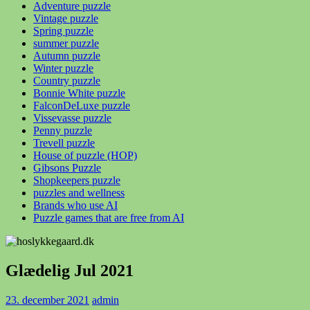
Adventure puzzle
Vintage puzzle
Spring puzzle
summer puzzle
Autumn puzzle
Winter puzzle
Country puzzle
Bonnie White puzzle
FalconDeLuxe puzzle
Vissevasse puzzle
Penny puzzle
Trevell puzzle
House of puzzle (HOP)
Gibsons Puzzle
Shopkeepers puzzle
puzzles and wellness
Brands who use AI
Puzzle games that are free from AI
Glædelig Jul 2021
23. december 2021
admin