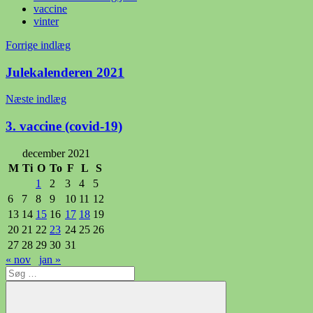
vaccine
vinter
Indlægsnavigation
Forrige indlæg
Julekalenderen 2021
Næste indlæg
3. vaccine (covid-19)
december 2021
M
Ti
O
To
F
L
S
1
2
3
4
5
6
7
8
9
10
11
12
13
14
15
16
17
18
19
20
21
22
23
24
25
26
27
28
29
30
31
« nov
jan »
Søg
efter: