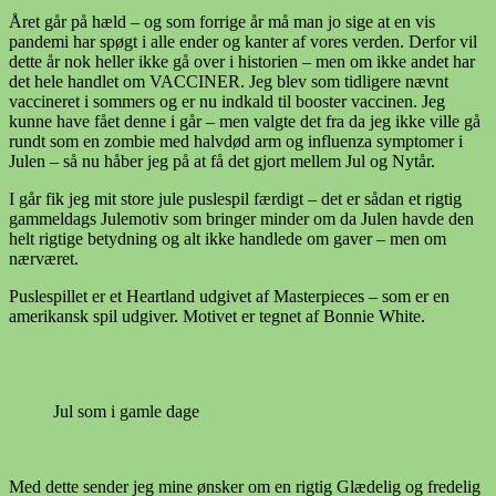
Året går på hæld – og som forrige år må man jo sige at en vis
pandemi har spøgt i alle ender og kanter af vores verden. Derfor vil
dette år nok heller ikke gå over i historien – men om ikke andet har
det hele handlet om VACCINER. Jeg blev som tidligere nævnt
vaccineret i sommers og er nu indkald til booster vaccinen. Jeg
kunne have fået denne i går – men valgte det fra da jeg ikke ville gå
rundt som en zombie med halvdød arm og influenza symptomer i
Julen – så nu håber jeg på at få det gjort mellem Jul og Nytår.
I går fik jeg mit store jule puslespil færdigt – det er sådan et rigtig
gammeldags Julemotiv som bringer minder om da Julen havde den
helt rigtige betydning og alt ikke handlede om gaver – men om
nærværet.
Puslespillet er et Heartland udgivet af Masterpieces – som er en
amerikansk spil udgiver. Motivet er tegnet af Bonnie White.
Jul som i gamle dage
Med dette sender jeg mine ønsker om en rigtig Glædelig og fredelig