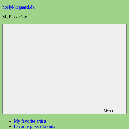
Videre
hoslykkegaard.dk
til
MyPuzzleJoy
indhold
Menu
My favorite artists
Favorite puzzle brands