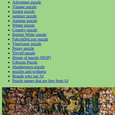
Adventure puzzle
Vintage puzzle
Spring puzzle
summer puzzle
Autumn puzzle
Winter puzzle
Country puzzle
Bonnie White puzzle
FalconDeLuxe puzzle
Vissevasse puzzle
Penny puzzle
Trevell puzzle
House of puzzle (HOP)
Gibsons Puzzle
Shopkeepers puzzle
puzzles and wellness
Brands who use AI
Puzzle games that are free from AI