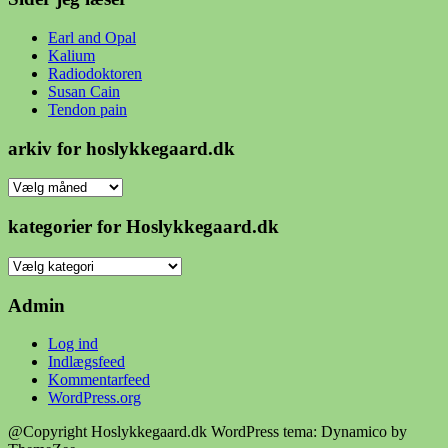
Earl and Opal
Kalium
Radiodoktoren
Susan Cain
Tendon pain
arkiv for hoslykkegaard.dk
arkiv
for
hoslykkegaard.dk
kategorier for Hoslykkegaard.dk
kategorier
for
Hoslykkegaard.dk
Admin
Log ind
Indlægsfeed
Kommentarfeed
WordPress.org
@Copyright Hoslykkegaard.dk
WordPress tema: Dynamico by