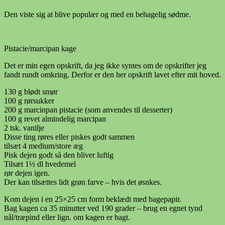
Den viste sig at blive populær og med en behagelig sødme.
Pistacie/marcipan kage
Det er min egen opskrift, da jeg ikke syntes om de opskrifter jeg
fandt rundt omkring. Derfor er den her opskrift lavet efter mit hoved.
130 g blødt smør
100 g rørsukker
200 g marcinpan pistacie (som anvendes til desserter)
100 g revet almindelig marcipan
2 tsk. vanilje
Disse ting røres eller piskes godt sammen
tilsæt 4 medium/store æg
Pisk dejen godt så den bliver luftig
Tilsæt 1½ dl hvedemel
rør dejen igen.
Der kan tilsættes lidt grøn farve – hvis det øsnkes.
Kom dejen i en 25×25 cm form beklædt med bagepapir.
Bag kagen ca 35 minutter ved 190 grader – brug en egnet tynd
nål/træpind eller lign. om kagen er bagt.