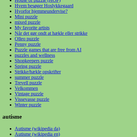
House of puzzle (HOP)
Hvem besøger Hoslykkegaard
Hvorfor hjemmeundervise?
Mini puzzle
mixed puzzle
My favorite artists
Når det gør ondt at hækle eller strikke
Olleo puzzle
Penny puzzle
Puzzle games that are free from AI
puzzles and wellness
Shopkeepers puzzle
Spring puzzle
Strikke/hækle opskrifter
summer puzzle
Trevell puzzle
Velkommen
Vintage puzzle
Vissevasse puzzle
Winter puzzle
autisme
Autisme (wikipedia da)
Autisme (wikipedia en)