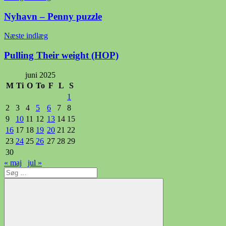
Nyhavn – Penny puzzle
Næste indlæg
Pulling Their weight (HOP)
juni 2025
M
Ti
O
To
F
L
S
1
2
3
4
5
6
7
8
9
10
11
12
13
14
15
16
17
18
19
20
21
22
23
24
25
26
27
28
29
30
« maj
jul »
Søg
efter: