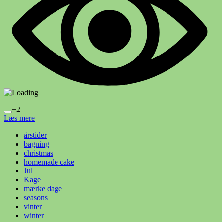
+2
Læs mere
årstider
bagning
christmas
homemade cake
Jul
Kage
mærke dage
seasons
vinter
winter