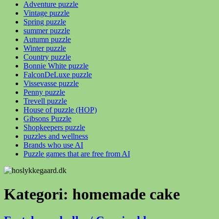
Adventure puzzle
Vintage puzzle
Spring puzzle
summer puzzle
Autumn puzzle
Winter puzzle
Country puzzle
Bonnie White puzzle
FalconDeLuxe puzzle
Vissevasse puzzle
Penny puzzle
Trevell puzzle
House of puzzle (HOP)
Gibsons Puzzle
Shopkeepers puzzle
puzzles and wellness
Brands who use AI
Puzzle games that are free from AI
Kategori:
homemade cake