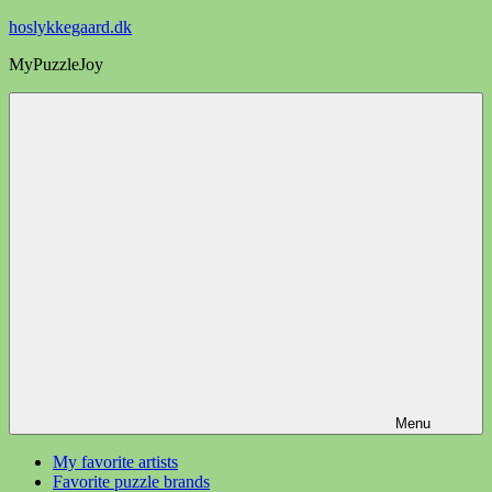
Videre
hoslykkegaard.dk
til
MyPuzzleJoy
indhold
Menu
My favorite artists
Favorite puzzle brands