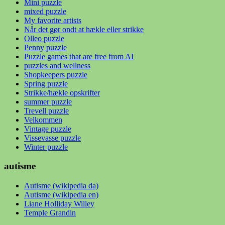
Mini puzzle
mixed puzzle
My favorite artists
Når det gør ondt at hækle eller strikke
Olleo puzzle
Penny puzzle
Puzzle games that are free from AI
puzzles and wellness
Shopkeepers puzzle
Spring puzzle
Strikke/hækle opskrifter
summer puzzle
Trevell puzzle
Velkommen
Vintage puzzle
Vissevasse puzzle
Winter puzzle
autisme
Autisme (wikipedia da)
Autisme (wikipedia en)
Liane Holliday Willey
Temple Grandin