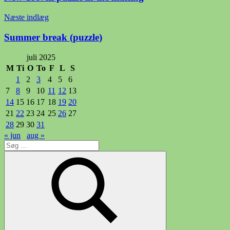
Næste indlæg
Summer break (puzzle)
juli 2025
M
Ti
O
To
F
L
S
1
2
3
4
5
6
7
8
9
10
11
12
13
14
15
16
17
18
19
20
21
22
23
24
25
26
27
28
29
30
31
« jun
aug »
Søg
efter: