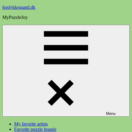
Videre
hoslykkegaard.dk
til
MyPuzzleJoy
indhold
Menu
My favorite artists
Favorite puzzle brands