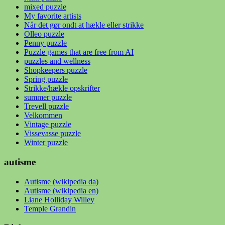
mixed puzzle
My favorite artists
Når det gør ondt at hækle eller strikke
Olleo puzzle
Penny puzzle
Puzzle games that are free from AI
puzzles and wellness
Shopkeepers puzzle
Spring puzzle
Strikke/hækle opskrifter
summer puzzle
Trevell puzzle
Velkommen
Vintage puzzle
Vissevasse puzzle
Winter puzzle
autisme
Autisme (wikipedia da)
Autisme (wikipedia en)
Liane Holliday Willey
Temple Grandin