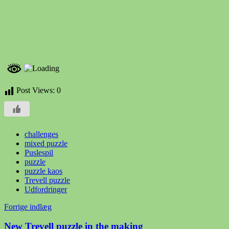
Post Views:
0
challenges
mixed puzzle
Puslespil
puzzle
puzzle kaos
Trevell puzzle
Udfordringer
Indlægsnavigation
Forrige indlæg
New Trevell puzzle in the making