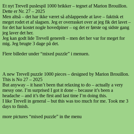
Et nyt Trevell puslespil 1000 brikker – tegnet af Marion Brouillon.
Dette er Nr. 27 – 2025
Men altså – det har ikke været så afslappende at lave – faktisk et
meget rodet et af slagsen. Jeg er overrasket over at jeg fik det lavet –
for det har kostet nogle hovedpiner – og det er første og sidste gang
jeg laver det her.
Jeg kan godt lide Trevell generelt – men det her var for meget for
mig. Jeg brugte 3 dage på det.
Flere billeder under “mixed puzzle” i menuen.
A new Trevell puzzle 1000 pieces – designed by Marion Brouillon.
This is No 27 – 2025
But anyway – it hasn’t been that relaxing to do – actually a very
messy one. I’m surprised I got it done – because it’s been a
headache – and it’s the first and last time I’m doing this.
I like Trevell in general – but this was too much for me. Took me 3
days to finish.
more pictures “mixed puzzle” in the menu