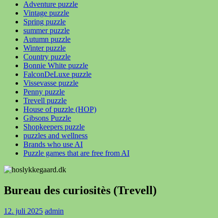
Adventure puzzle
Vintage puzzle
Spring puzzle
summer puzzle
Autumn puzzle
Winter puzzle
Country puzzle
Bonnie White puzzle
FalconDeLuxe puzzle
Vissevasse puzzle
Penny puzzle
Trevell puzzle
House of puzzle (HOP)
Gibsons Puzzle
Shopkeepers puzzle
puzzles and wellness
Brands who use AI
Puzzle games that are free from AI
Bureau des curiositès (Trevell)
12. juli 2025
admin