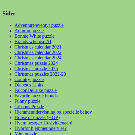
Sider
Adventure/eventyr puzzle
Autumn puzzle
Bonnie White puzzle
Brands who use AI
Christmas calendar 2021
Christmas calendar 2022
Christmas calendar 2024
Christmas puzzle 2024
Christmas puzzle 2025
Christmas puzzles 2022-23
Country puzzle
Diabetes Links
FalconDeLuxe puzzle
Favorite puzzle brands
Funny puzzle
Gibsons Puzzle
Hjemmeundervisning og specielle behov
House of puzzle (HOP)
Hvem besøger Hoslykkegaard
Hvorfor hjemmeundervise?
Mini puzzle