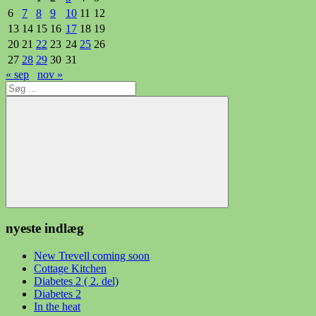
6
7
8
9
10
11
12
13
14
15
16
17
18
19
20
21
22
23
24
25
26
27
28
29
30
31
« sep
nov »
Søg
efter:
Søg
nyeste indlæg
New Trevell coming soon
Cottage Kitchen
Diabetes 2 ( 2. del)
Diabetes 2
In the heat