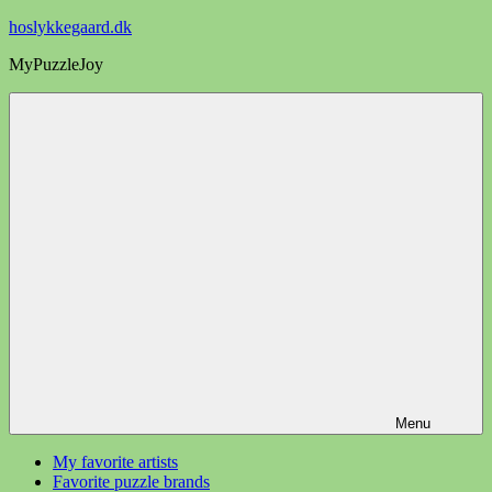
Videre
hoslykkegaard.dk
til
MyPuzzleJoy
indhold
Menu
My favorite artists
Favorite puzzle brands