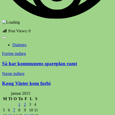
Post Views:
0
Diabetes
Indlægsnavigation
Forrige indlæg
Så har kommunens spareplan ramt
Næste indlæg
Kong Vinter kom forbi
januar 2015
M
Ti
O
To
F
L
S
1
2
3
4
5
6
7
8
9
10
11