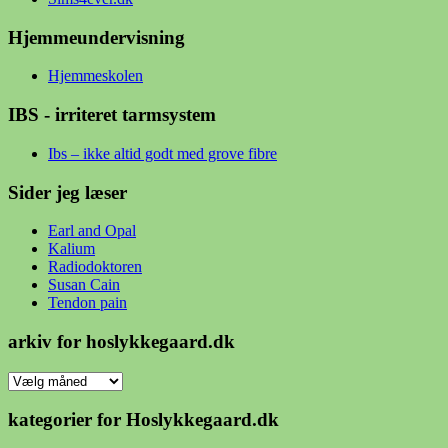
Hjemmeundervisning
Hjemmeskolen
IBS - irriteret tarmsystem
Ibs – ikke altid godt med grove fibre
Sider jeg læser
Earl and Opal
Kalium
Radiodoktoren
Susan Cain
Tendon pain
arkiv for hoslykkegaard.dk
arkiv
for
hoslykkegaard.dk
kategorier for Hoslykkegaard.dk