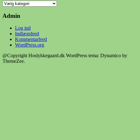
kategorier
for
Hoslykkegaard.dk
Admin
Log ind
Indlægsfeed
Kommentarfeed
WordPress.org
@Copyright Hoslykkegaard.dk
WordPress tema: Dynamico by
ThemeZee.