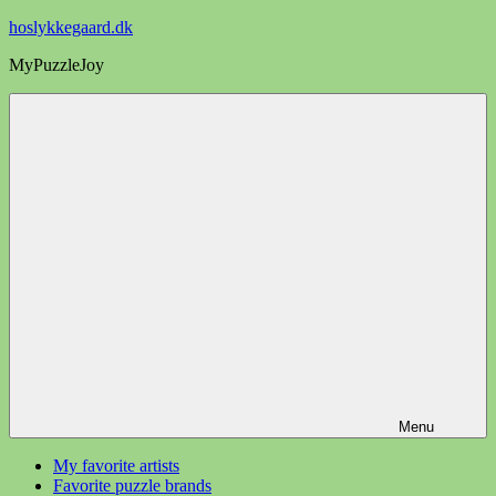
Videre
hoslykkegaard.dk
til
MyPuzzleJoy
indhold
Menu
My favorite artists
Favorite puzzle brands