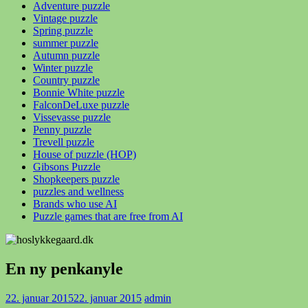
Adventure puzzle
Vintage puzzle
Spring puzzle
summer puzzle
Autumn puzzle
Winter puzzle
Country puzzle
Bonnie White puzzle
FalconDeLuxe puzzle
Vissevasse puzzle
Penny puzzle
Trevell puzzle
House of puzzle (HOP)
Gibsons Puzzle
Shopkeepers puzzle
puzzles and wellness
Brands who use AI
Puzzle games that are free from AI
En ny penkanyle
22. januar 2015
22. januar 2015
admin