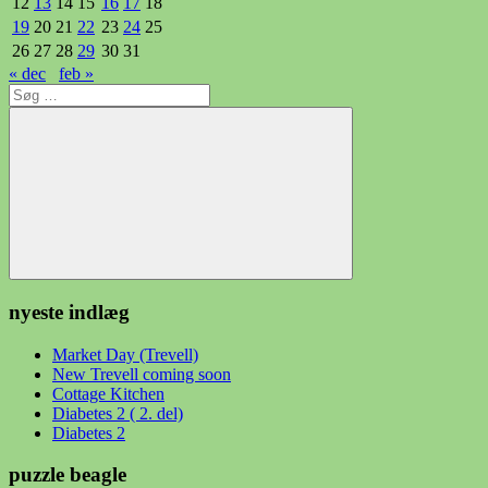
12
13
14
15
16
17
18
19
20
21
22
23
24
25
26
27
28
29
30
31
« dec
feb »
Søg
efter:
Søg
nyeste indlæg
Market Day (Trevell)
New Trevell coming soon
Cottage Kitchen
Diabetes 2 ( 2. del)
Diabetes 2
puzzle beagle