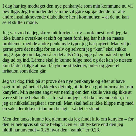
I dag har jeg modtaget den nye penkanyle som min kommune nu vil
bevillige. Jeg formoder det samme vil gøre sig gældende for alle
andre insulinkrævende diabetikere her i kommunen – at de nu kan
se et skifte i møde.
Jeg var vred da jeg skrev mit forrige skriv – nok mest fordi jeg da
ikke kunne overskue et skift og mest fordi jeg har haft en masse
problemer med de andre penkanyle typer jeg har prøvet. Man vil jo
gerne gøre det nådigt for en selv og selvom jeg “kun” skal stikke
mig 2 gange om dagen så er det altså 56 gange på en måned og det
dag ud og ind. Lårene skal jo kunne følge med og det kan jo næsten
kun få den følge at man får ømme stiksteder, buler og generel
irritation som tiden går.
Jeg var dog frisk på at prøve den nye penkanyle og efter at have
søgt rundt på nettet lykkedes det mig at finde en god information om
kanylen. Min største angst var nemlig om den skulle vise sig ikke at
være silikone behandlet – for så kan jeg slet ikke anvende den, da
jeg er nikkelallergiker i stor stil. Man skal heller ikke klippe mig med
en saks der ikke er titanium belagt – så det er slemt.
Men den angst kunne jeg glemme da jeg fandt info om kanylen – for
den er heldigvis silikone belagt. Den er lidt tykkere end den jeg
hidtil har anvendt – 0,25 hvor den “gamle” er 0,23.