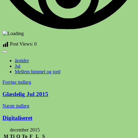
Post Views:
0
årstider
Jul
Mellem himmel og jord
Indlægsnavigation
Forrige indlæg
Glædelig Jul 2015
Næste indlæg
Digitaliseret
december 2015
M
Ti
O
To
F
L
S