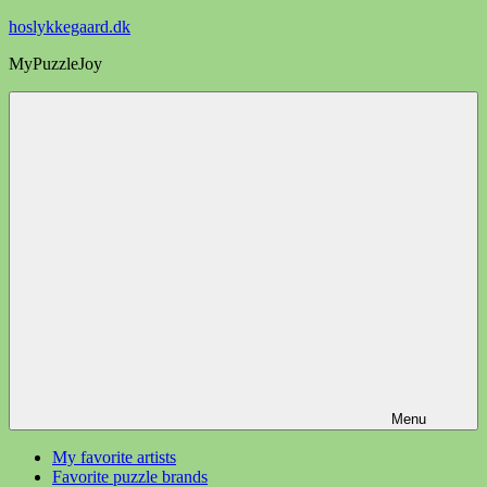
Videre
hoslykkegaard.dk
til
MyPuzzleJoy
indhold
Menu
My favorite artists
Favorite puzzle brands