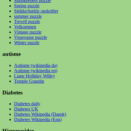
Shopkeepers puzzle
Spring puzzle
Strikke/hækle opskrifter
summer puzzle
Trevell puzzle
Velkommen
Vintage puzzle
Vissevasse puzzle
Winter puzzle
autisme
Autisme (wikipedia da)
Autisme (wikipedia en)
Liane Holliday Willey
Temple Grandin
Diabetes
Diabetes daily
Diabetes UK
Diabetes Wikipedia (Dansk)
Diabetes Wikipedia (Eng)
Hjemmesider