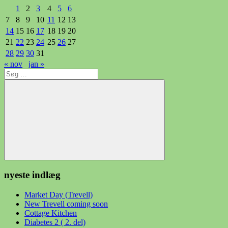
1
2
3
4
5
6
7
8
9
10
11
12
13
14
15
16
17
18
19
20
21
22
23
24
25
26
27
28
29
30
31
« nov
jan »
Søg
efter:
Søg
nyeste indlæg
Market Day (Trevell)
New Trevell coming soon
Cottage Kitchen
Diabetes 2 ( 2. del)