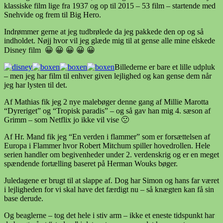
klassiske film lige fra 1937 og op til 2015 – 53 film – startende med
Snehvide og frem til Big Hero.
Indrømmer gerne at jeg tudbrølede da jeg pakkede den op og så
indholdet. Nøjj hvor vil jeg glæde mig til at gense alle mine elskede
Disney film 😀 😀 😀 😀 😀
Billederne er bare et lille udpluk
– men jeg har film til enhver given lejlighed og kan gense dem når
jeg har lysten til det.
Af Mathias fik jeg 2 nye malebøger denne gang af Millie Marotta
“Dyreriget” og “Tropisk paradis” – og så gav han mig 4. sæson af
Grimm – som Netflix jo ikke vil vise 🙁
Af Hr. Mand fik jeg “En verden i flammer” som er forsættelsen af
Europa i Flammer hvor Robert Mitchum spiller hovedrollen. Hele
serien handler om begivenheder under 2. verdenskrig og er en meget
spændende fortælling baseret på Herman Wouks bøger.
Juledagene er brugt til at slappe af. Dog har Simon og hans far været
i lejligheden for vi skal have det færdigt nu – så knægten kan få sin
base derude.
Og beaglerne – tog det hele i stiv arm – ikke et eneste tidspunkt har