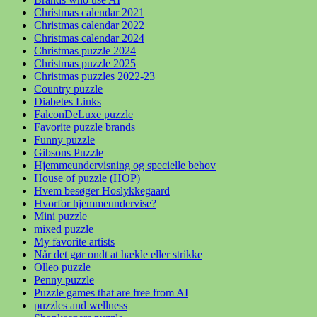
Christmas calendar 2021
Christmas calendar 2022
Christmas calendar 2024
Christmas puzzle 2024
Christmas puzzle 2025
Christmas puzzles 2022-23
Country puzzle
Diabetes Links
FalconDeLuxe puzzle
Favorite puzzle brands
Funny puzzle
Gibsons Puzzle
Hjemmeundervisning og specielle behov
House of puzzle (HOP)
Hvem besøger Hoslykkegaard
Hvorfor hjemmeundervise?
Mini puzzle
mixed puzzle
My favorite artists
Når det gør ondt at hækle eller strikke
Olleo puzzle
Penny puzzle
Puzzle games that are free from AI
puzzles and wellness