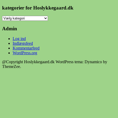
for
hoslykkegaard.dk
kategorier for Hoslykkegaard.dk
kategorier
for
Hoslykkegaard.dk
Admin
Log ind
Indlægsfeed
Kommentarfeed
WordPress.org
@Copyright Hoslykkegaard.dk
WordPress tema: Dynamico by
ThemeZee.