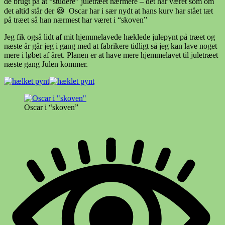
de brugt på at “studere” juletræet nærmere – det har været som om
det altid står der 😆 Oscar har i sær nydt at hans kurv har stået tæt
på træet så han nærmest har været i “skoven”
Jeg fik også lidt af mit hjemmelavede hæklede julepynt på træet og
næste år går jeg i gang med at fabrikere tidligt så jeg kan lave noget
mere i løbet af året. Planen er at have mere hjemmelavet til juletræet
næste gang Julen kommer.
Oscar i “skoven”