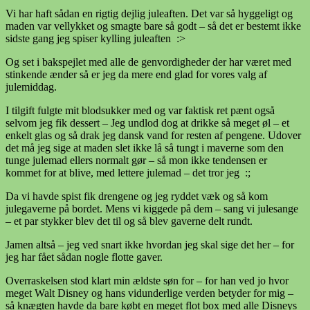
Vi har haft sådan en rigtig dejlig juleaften. Det var så hyggeligt og
maden var vellykket og smagte bare så godt – så det er bestemt ikke
sidste gang jeg spiser kylling juleaften :>
Og set i bakspejlet med alle de genvordigheder der har været med
stinkende ænder så er jeg da mere end glad for vores valg af
julemiddag.
I tilgift fulgte mit blodsukker med og var faktisk ret pænt også
selvom jeg fik dessert – Jeg undlod dog at drikke så meget øl – et
enkelt glas og så drak jeg dansk vand for resten af pengene. Udover
det må jeg sige at maden slet ikke lå så tungt i maverne som den
tunge julemad ellers normalt gør – så mon ikke tendensen er
kommet for at blive, med lettere julemad – det tror jeg :;
Da vi havde spist fik drengene og jeg ryddet væk og så kom
julegaverne på bordet. Mens vi kiggede på dem – sang vi julesange
– et par stykker blev det til og så blev gaverne delt rundt.
Jamen altså – jeg ved snart ikke hvordan jeg skal sige det her – for
jeg har fået sådan nogle flotte gaver.
Overraskelsen stod klart min ældste søn for – for han ved jo hvor
meget Walt Disney og hans vidunderlige verden betyder for mig –
så knægten havde da bare købt en meget flot box med alle Disneys