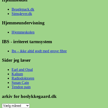
Beaglepack.dk
Sims4ever.dk
Hjemmeundervisning
Hjemmeskolen
IBS - irriteret tarmsystem
Ibs – ikke altid godt med grove fibre
Sider jeg læser
Earl and Opal
Kalium
Radiodoktoren
Susan Cain
Tendon pain
arkiv for hoslykkegaard.dk
arkiv