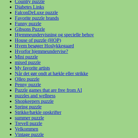
Country puzzle
Diabetes Links
FalconDeLuxe puzzle
Favorite puzzle brands
Funny puzzle
Gibsons Puzzle
Hjemmeundervisning og specielle behov
House of puzzle (HOP)
Hvem besøger Hoslykkegaard
Hvorfor hjemmeundervise?
Mini puzzle
mixed puzzle
My favorite artists
Når det gør ondt at hækle eller strikke
Olleo puzzle
Penny puzzle
Puzzle games that are free from AI
puzzles and wellness
Shopkeepers puzzle
Spring puzzle
Strikke/hækle opskrifter
summer puzzle
Trevell puzzle
Velkommen
Vintage puzzle