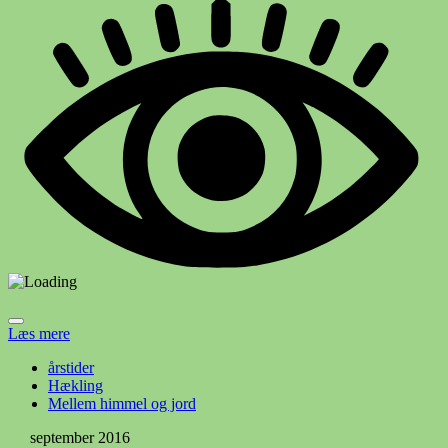
Læs mere
årstider
Hækling
Mellem himmel og jord
september 2016