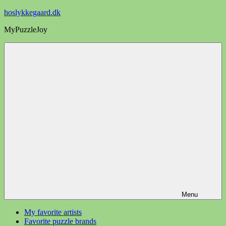
Videre
hoslykkegaard.dk
til
MyPuzzleJoy
indhold
Menu
My favorite artists
Favorite puzzle brands