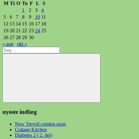
M
Ti
O
To
F
L
S
1
2
3
4
5
6
7
8
9
10
11
12
13
14
15
16
17
18
19
20
21
22
23
24
25
26
27
28
29
30
« aug
okt »
Søg
efter:
Søg
nyeste indlæg
New Trevell coming soon
Cottage Kitchen
Diabetes 2 ( 2. del)