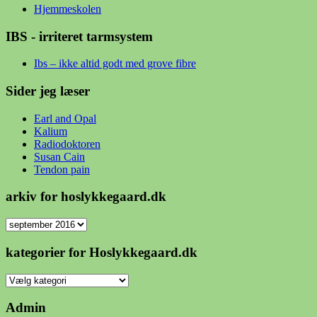
Hjemmeskolen
IBS - irriteret tarmsystem
Ibs – ikke altid godt med grove fibre
Sider jeg læser
Earl and Opal
Kalium
Radiodoktoren
Susan Cain
Tendon pain
arkiv for hoslykkegaard.dk
arkiv
for
hoslykkegaard.dk
kategorier for Hoslykkegaard.dk
kategorier
for
Hoslykkegaard.dk
Admin