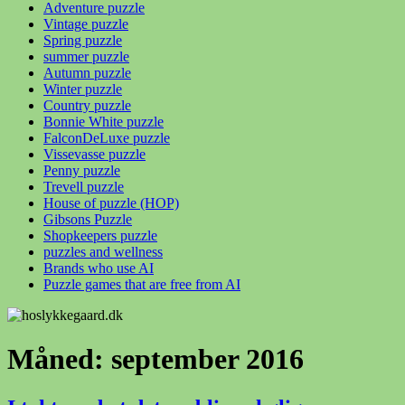
Adventure puzzle
Vintage puzzle
Spring puzzle
summer puzzle
Autumn puzzle
Winter puzzle
Country puzzle
Bonnie White puzzle
FalconDeLuxe puzzle
Vissevasse puzzle
Penny puzzle
Trevell puzzle
House of puzzle (HOP)
Gibsons Puzzle
Shopkeepers puzzle
puzzles and wellness
Brands who use AI
Puzzle games that are free from AI
Måned:
september 2016