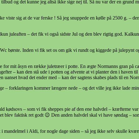
 tilbud og det kunne jeg altså ikke sige nej til. Så nu var der en grund
ke viste sig at de var ferske ! Så jeg snuppede en kølle på 2500 g. – den 
alkun juleaften – det fik vi også sidste Jul og den blev rigtig god. Kal
ny Wc børste. Inden vi fik set os om gik vi rundt og kiggede på julepynt
re for mit åsyn en række juletræer i potte. En ægte Normanns gran på ca 
agefter – kan den stå ude i potten og afvente at vi planter den i haven ti
 Men uanset hvad det ender med – kan der sagtens skabes plads til en No
enge – forklaringen kommer længere nede – og det ville jeg ikke lade min
ld kødsovs – som vi fik sheppes pie af den ene halvdel – kræfterne var 
 Det blev faktisk ret godt 😉 Den anden halvdel skal vi have søndag –
t i mandelmel i Aldi, for nogle dage siden – så jeg ikke selv skulle kvæ