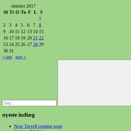
oktober 2017
M
Ti
O
To
F
L
S
1
2
3
4
5
6
7
8
9
10
11
12
13
14
15
16
17
18
19
20
21
22
23
24
25
26
27
28
29
30
31
« sep
nov »
Søg
efter:
Søg
nyeste indlæg
New Trevell coming soon