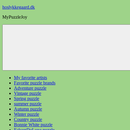
Videre
hoslykkegaard.dk
til
MyPuzzleJoy
indhold
My favorite artists
Favorite puzzle brands
Adventure puzzle
Vintage puzzle
Spring puzzle
summer puzzle
Autumn puzzle
Winter puzzle
Country puzzle
Bonnie White puzzle
FalconDeLuxe puzzle