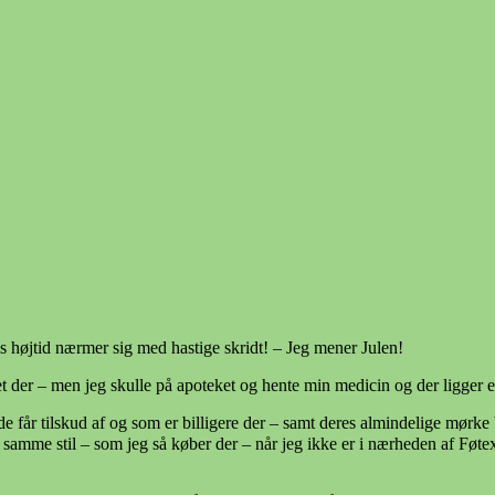
s højtid nærmer sig med hastige skridt! – Jeg mener Julen!
et der – men jeg skulle på apoteket og hente min medicin og der ligger e
 de får tilskud af og som er billigere der – samt deres almindelige mø
amme stil – som jeg så køber der – når jeg ikke er i nærheden af Føtex.