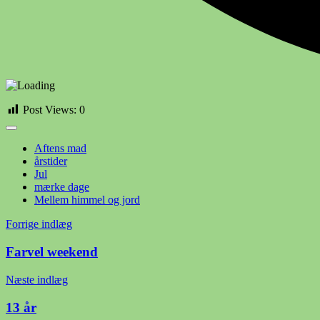
Post Views:
0
Aftens mad
årstider
Jul
mærke dage
Mellem himmel og jord
Indlægsnavigation
Forrige indlæg
Farvel weekend
Næste indlæg
13 år