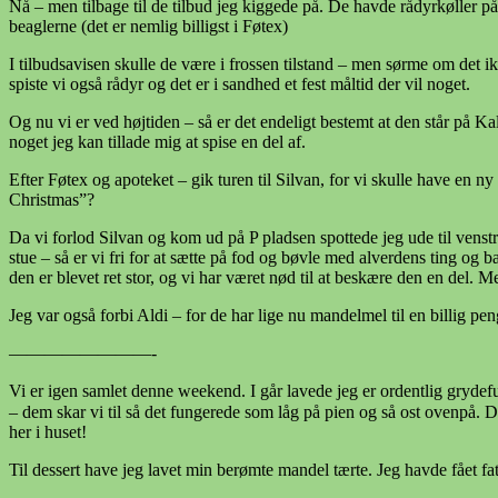
Nå – men tilbage til de tilbud jeg kiggede på. De havde rådyrkøller på
beaglerne (det er nemlig billigst i Føtex)
I tilbudsavisen skulle de være i frossen tilstand – men sørme om det ik
spiste vi også rådyr og det er i sandhed et fest måltid der vil noget.
Og nu vi er ved højtiden – så er det endeligt bestemt at den står på K
noget jeg kan tillade mig at spise en del af.
Efter Føtex og apoteket – gik turen til Silvan, for vi skulle have en 
Christmas”?
Da vi forlod Silvan og kom ud på P pladsen spottede jeg ude til venst
stue – så er vi fri for at sætte på fod og bøvle med alverdens ting og b
den er blevet ret stor, og vi har været nød til at beskære den en del.
Jeg var også forbi Aldi – for de har lige nu mandelmel til en billig p
————————-
Vi er igen samlet denne weekend. I går lavede jeg er ordentlig grydefu
– dem skar vi til så det fungerede som låg på pien og så ost ovenpå.
her i huset!
Til dessert have jeg lavet min berømte mandel tærte. Jeg havde fået fa