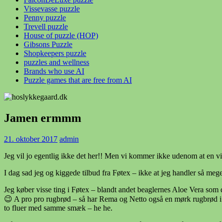
Vissevasse puzzle
Penny puzzle
Trevell puzzle
House of puzzle (HOP)
Gibsons Puzzle
Shopkeepers puzzle
puzzles and wellness
Brands who use AI
Puzzle games that are free from AI
Jamen ermmm
21. oktober 2017
admin
Jeg vil jo egentlig ikke det her!! Men vi kommer ikke udenom at en vi
I dag sad jeg og kiggede tilbud fra Føtex – ikke at jeg handler så meg
Jeg køber visse ting i Føtex – blandt andet beaglernes Aloe Vera som
😉 A pro pro rugbrød – så har Rema og Netto også en mørk rugbrød i s
to fluer med samme smæk – he he.