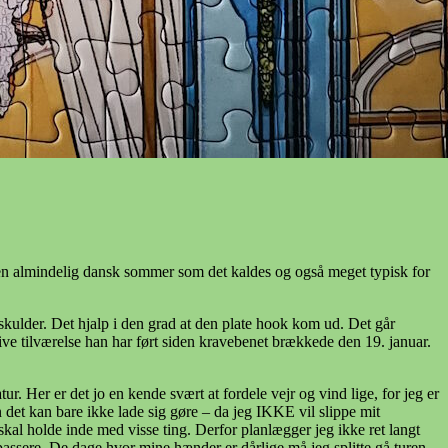
m – en almindelig dansk sommer som det kaldes og også meget typisk for
skulder. Det hjalp i den grad at den plate hook kom ud. Det går
tive tilværelse han har ført siden kravebenet brækkede den 19. januar.
. Her er det jo en kende svært at fordele vejr og vind lige, for jeg er
det kan bare ikke lade sig gøre – da jeg IKKE vil slippe mit
skal holde inde med visse ting. Derfor planlægger jeg ikke ret langt
 passere. De dage hvor mine hænder er dårlige må jeg splitte gå turen