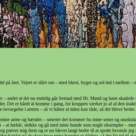
se tid på året. Vejret er slået om – med blæst, byger og sol ind i melle
store – andet at det nu endelig går fremad med Hr. Mand og hans skadede 
ller. Det er hårdt at komme i gang, for kroppen værker jo af al den inak
 bevægelse i armen – så vi håber at tiden kan råde, så det bliver bedre.
i mine arme og hænder – smerter der kommer fra mine sener og muskulatur
gå – at hækle, strikke og gå med mine hunde som nogle eksempler – men 
 prøver mig frem og er nu blevet langt bedre til at spotte hvornår jeg 
er hækler på de dage hvor mine hænder er dårlige, så det får tid til at