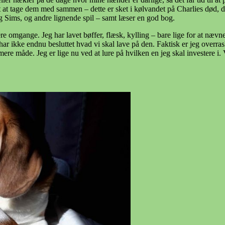
at tage dem med sammen – dette er sket i kølvandet på Charlies død, da de
g Sims, og andre lignende spil – samt læser en god bog.
lere omgange. Jeg har lavet bøffer, flæsk, kylling – bare lige for at nævn
r ikke endnu besluttet hvad vi skal lave på den. Faktisk er jeg overrask
ere måde. Jeg er lige nu ved at lure på hvilken en jeg skal investere 