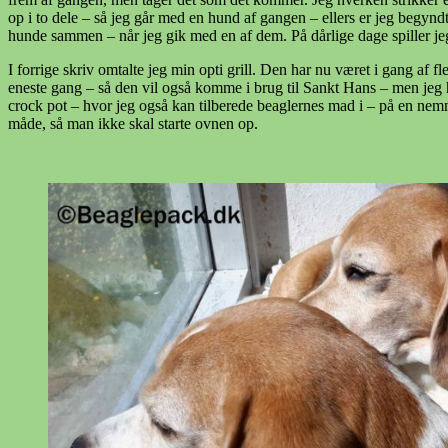
op i to dele – så jeg går med en hund af gangen – ellers er jeg begyndt 
hunde sammen – når jeg gik med en af dem. På dårlige dage spiller je
I forrige skriv omtalte jeg min opti grill. Den har nu været i gang af f
eneste gang – så den vil også komme i brug til Sankt Hans – men jeg ha
crock pot – hvor jeg også kan tilberede beaglernes mad i – på en nemm
måde, så man ikke skal starte ovnen op.