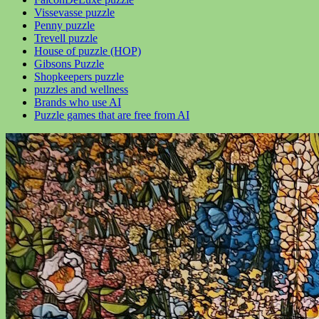
Vissevasse puzzle
Penny puzzle
Trevell puzzle
House of puzzle (HOP)
Gibsons Puzzle
Shopkeepers puzzle
puzzles and wellness
Brands who use AI
Puzzle games that are free from AI