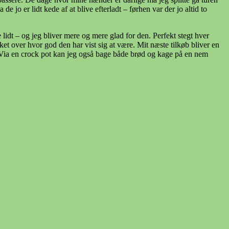
 jo er lidt kede af at blive efterladt – førhen var der jo altid to
e lidt – og jeg bliver mere og mere glad for den. Perfekt stegt hver
et over hvor god den har vist sig at være. Mit næste tilkøb bliver en
i. Via en crock pot kan jeg også bage både brød og kage på en nem