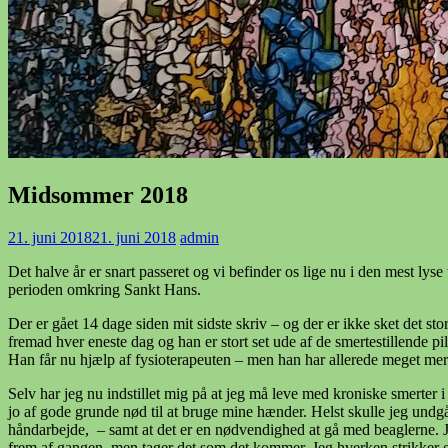
Midsommer 2018
21. juni 2018
21. juni 2018
admin
Det halve år er snart passeret og vi befinder os lige nu i den mest ly
perioden omkring Sankt Hans.
Der er gået 14 dage siden mit sidste skriv – og der er ikke sket det 
fremad hver eneste dag og han er stort set ude af de smertestillende pi
Han får nu hjælp af fysioterapeuten – men han har allerede meget mere
Selv har jeg nu indstillet mig på at jeg må leve med kroniske smerter 
jo af gode grunde nød til at bruge mine hænder. Helst skulle jeg und
håndarbejde, – samt at det er en nødvendighed at gå med beaglerne. Jeg
frem af gangen, men tager det som det kommer. Jeg hverken strikker ell