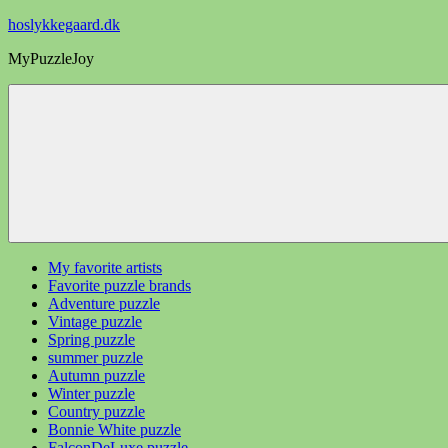
Videre
hoslykkegaard.dk
til
MyPuzzleJoy
indhold
My favorite artists
Favorite puzzle brands
Adventure puzzle
Vintage puzzle
Spring puzzle
summer puzzle
Autumn puzzle
Winter puzzle
Country puzzle
Bonnie White puzzle
FalconDeLuxe puzzle