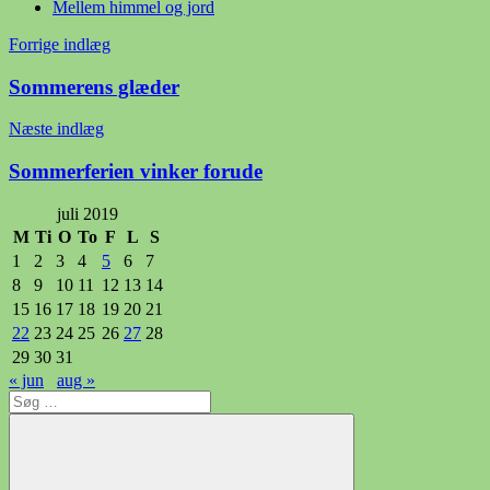
Mellem himmel og jord
Indlægsnavigation
Forrige indlæg
Sommerens glæder
Næste indlæg
Sommerferien vinker forude
juli 2019
M
Ti
O
To
F
L
S
1
2
3
4
5
6
7
8
9
10
11
12
13
14
15
16
17
18
19
20
21
22
23
24
25
26
27
28
29
30
31
« jun
aug »
Søg
efter: