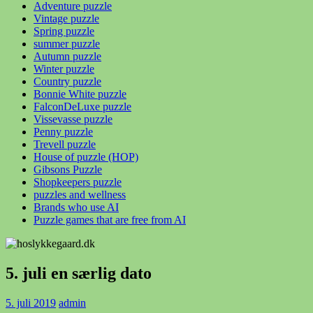
Adventure puzzle
Vintage puzzle
Spring puzzle
summer puzzle
Autumn puzzle
Winter puzzle
Country puzzle
Bonnie White puzzle
FalconDeLuxe puzzle
Vissevasse puzzle
Penny puzzle
Trevell puzzle
House of puzzle (HOP)
Gibsons Puzzle
Shopkeepers puzzle
puzzles and wellness
Brands who use AI
Puzzle games that are free from AI
5. juli en særlig dato
5. juli 2019
admin