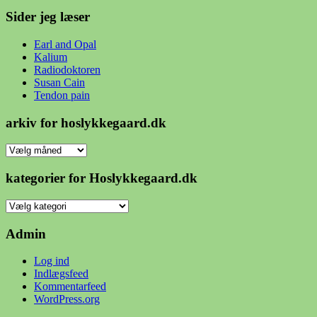
Sider jeg læser
Earl and Opal
Kalium
Radiodoktoren
Susan Cain
Tendon pain
arkiv for hoslykkegaard.dk
arkiv
for
hoslykkegaard.dk
kategorier for Hoslykkegaard.dk
kategorier
for
Hoslykkegaard.dk
Admin
Log ind
Indlægsfeed
Kommentarfeed
WordPress.org