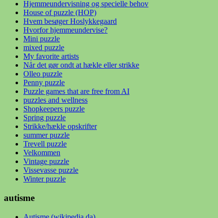
Hjemmeundervisning og specielle behov
House of puzzle (HOP)
Hvem besøger Hoslykkegaard
Hvorfor hjemmeundervise?
Mini puzzle
mixed puzzle
My favorite artists
Når det gør ondt at hækle eller strikke
Olleo puzzle
Penny puzzle
Puzzle games that are free from AI
puzzles and wellness
Shopkeepers puzzle
Spring puzzle
Strikke/hækle opskrifter
summer puzzle
Trevell puzzle
Velkommen
Vintage puzzle
Vissevasse puzzle
Winter puzzle
autisme
Autisme (wikipedia da)