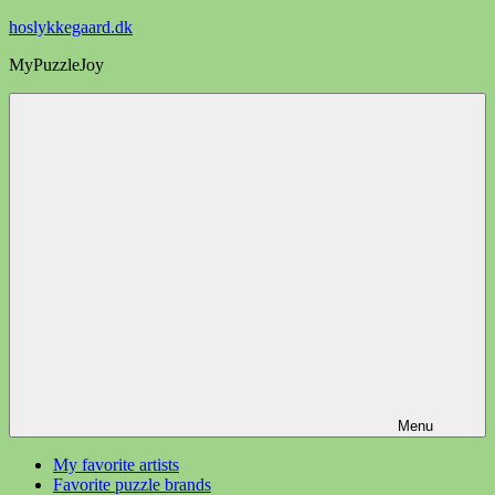
Videre
hoslykkegaard.dk
til
MyPuzzleJoy
indhold
Menu
My favorite artists
Favorite puzzle brands