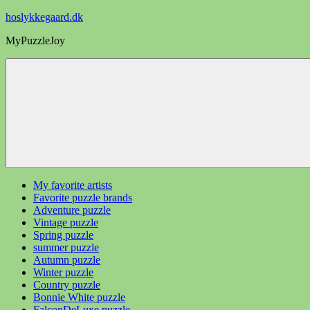
Videre
hoslykkegaard.dk
til
MyPuzzleJoy
indhold
My favorite artists
Favorite puzzle brands
Adventure puzzle
Vintage puzzle
Spring puzzle
summer puzzle
Autumn puzzle
Winter puzzle
Country puzzle
Bonnie White puzzle
FalconDeLuxe puzzle