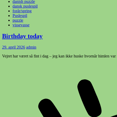
danish puzzle
dansk puslespil
forår/spring
Puslespil
puzzle
vissevasse
Birthday today
29. april 2026
admin
Vejret har været så fint i dag – jeg kan ikke huske hvornår himlen var