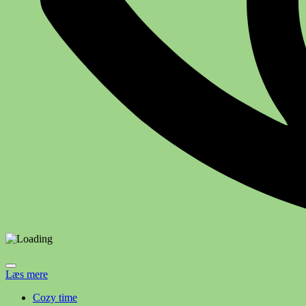
Læs mere
Cozy time