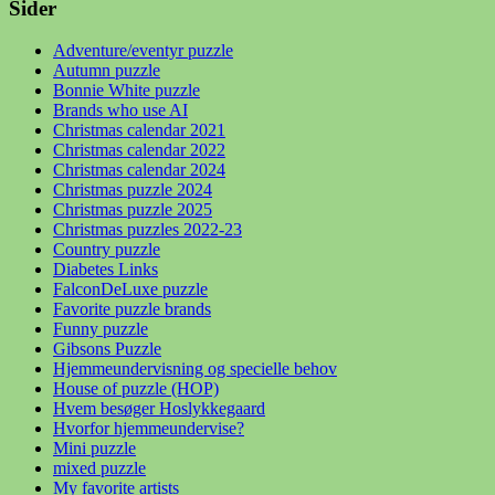
Sider
Adventure/eventyr puzzle
Autumn puzzle
Bonnie White puzzle
Brands who use AI
Christmas calendar 2021
Christmas calendar 2022
Christmas calendar 2024
Christmas puzzle 2024
Christmas puzzle 2025
Christmas puzzles 2022-23
Country puzzle
Diabetes Links
FalconDeLuxe puzzle
Favorite puzzle brands
Funny puzzle
Gibsons Puzzle
Hjemmeundervisning og specielle behov
House of puzzle (HOP)
Hvem besøger Hoslykkegaard
Hvorfor hjemmeundervise?
Mini puzzle
mixed puzzle
My favorite artists