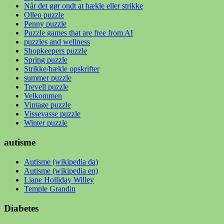
Når det gør ondt at hækle eller strikke
Olleo puzzle
Penny puzzle
Puzzle games that are free from AI
puzzles and wellness
Shopkeepers puzzle
Spring puzzle
Strikke/hækle opskrifter
summer puzzle
Trevell puzzle
Velkommen
Vintage puzzle
Vissevasse puzzle
Winter puzzle
autisme
Autisme (wikipedia da)
Autisme (wikipedia en)
Liane Holliday Willey
Temple Grandin
Diabetes