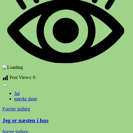
Post Views:
0
Jul
mærke dage
Indlægsnavigation
Forrige indlæg
Jeg er næsten i hus
Næste indlæg