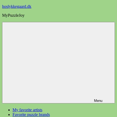
Videre
hoslykkegaard.dk
til
MyPuzzleJoy
indhold
Menu
My favorite artists
Favorite puzzle brands