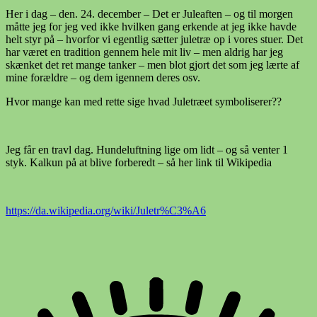
Her i dag – den. 24. december – Det er Juleaften – og til morgen
måtte jeg for jeg ved ikke hvilken gang erkende at jeg ikke havde
helt styr på – hvorfor vi egentlig sætter juletræ op i vores stuer. Det
har været en tradition gennem hele mit liv – men aldrig har jeg
skænket det ret mange tanker – men blot gjort det som jeg lærte af
mine forældre – og dem igennem deres osv.
Hvor mange kan med rette sige hvad Juletræet symboliserer??
Jeg får en travl dag. Hundeluftning lige om lidt – og så venter 1
styk. Kalkun på at blive forberedt – så her link til Wikipedia
https://da.wikipedia.org/wiki/Juletr%C3%A6