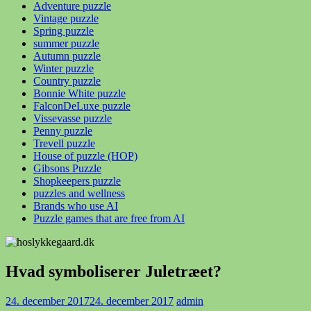
Adventure puzzle
Vintage puzzle
Spring puzzle
summer puzzle
Autumn puzzle
Winter puzzle
Country puzzle
Bonnie White puzzle
FalconDeLuxe puzzle
Vissevasse puzzle
Penny puzzle
Trevell puzzle
House of puzzle (HOP)
Gibsons Puzzle
Shopkeepers puzzle
puzzles and wellness
Brands who use AI
Puzzle games that are free from AI
Hvad symboliserer Juletræet?
24. december 2017
24. december 2017
admin