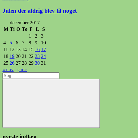
Julen der aldrig blev til noget
december 2017
M
Ti
O
To
F
L
S
1
2
3
4
5
6
7
8
9
10
11
12
13
14
15
16
17
18
19
20
21
22
23
24
25
26
27
28
29
30
31
« nov
jan »
Søg
efter:
Søg
nyeste indlæg