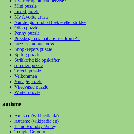
Hvorfor hjemmeundervise?
Mini puzzle
mixed puzzle
My favorite artists
Når det gør ondt at hækle eller strikke
Olleo puzzle
Penny puzzle
Puzzle games that are free from AI
puzzles and wellness
Shopkeepers puzzle
Spring puzzle
Strikke/hækle opskrifter
summer puzzle
Trevell puzzle
Velkommen
Vintage puzzle
Vissevasse puzzle
Winter puzzle
autisme
Autisme (wikipedia da)
Autisme (wikipedia en)
Liane Holliday Willey
Temple Grandin