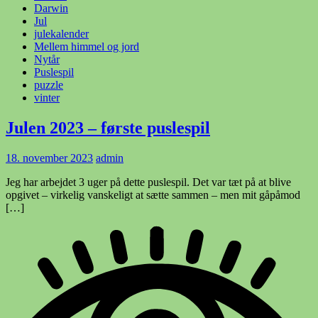
Darwin
Jul
julekalender
Mellem himmel og jord
Nytår
Puslespil
puzzle
vinter
Julen 2023 – første puslespil
18. november 2023
admin
Jeg har arbejdet 3 uger på dette puslespil. Det var tæt på at blive
opgivet – virkelig vanskeligt at sætte sammen – men mit gåpåmod
[…]