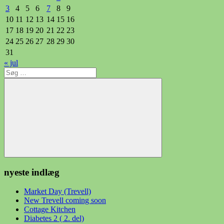
3
4
5
6
7
8
9
10
11
12
13
14
15
16
17
18
19
20
21
22
23
24
25
26
27
28
29
30
31
« jul
Søg
efter:
Søg
nyeste indlæg
Market Day (Trevell)
New Trevell coming soon
Cottage Kitchen
Diabetes 2 ( 2. del)