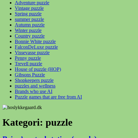
Adventure puzzle
Vintage puzzle
Spring puzzle
summer puzzle
Autumn puzzle
Winter puzzle
Country puzzle
Bonnie White puzzle
FalconDeLuxe puzzle
Vissevasse puzzle
Penny puzzle
Trevell puzzle
House of puzzle (HOP)
Gibsons Puzzle
Shopkeepers puzzle
puzzles and wellness
Brands who use AI
Puzzle games that are free from AI
Kategori:
puzzle