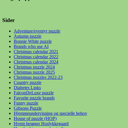
Sider
Adventure/eventyr puzzle
Autumn puzzle
Bonnie White puzzle
Brands who use AI
Christmas calendar 2021
Christmas calendar 2022
Christmas calendar 2024
Christmas puzzle 2024
Christmas puzzle 2025
Christmas puzzles 2022-23
Country puzzle
Diabetes Links
FalconDeLuxe puzzle
Favorite puzzle brands
Funny puzzle
Gibsons Puzzle
Hjemmeundervisning og specielle behov
House of puzzle (HOP)
Hvem besøger Hoslykkegaard