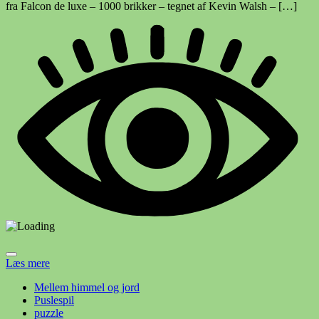
fra Falcon de luxe – 1000 brikker – tegnet af Kevin Walsh – […]
Læs mere
Mellem himmel og jord
Puslespil
puzzle