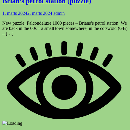
Brian’s petrol station (puzzle)
1. marts 2024
2. marts 2024
admin
New puzzle. Falcondeluxe 1000 pieces – Brians’s petrol station. We
are back in the 60s – a small town somewhere, in the cotswold (GB)
– […]