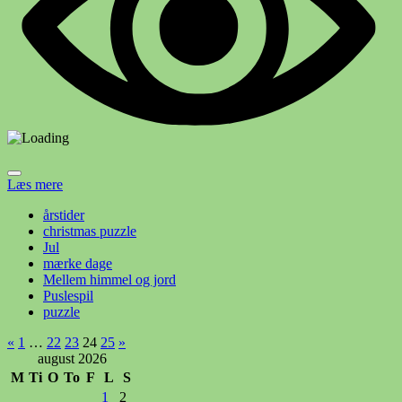
Læs mere
årstider
christmas puzzle
Jul
mærke dage
Mellem himmel og jord
Puslespil
puzzle
Indlægsinddeling
Forrige
Næste
«
1
…
22
23
24
25
»
indlæg
indlæg
august 2026
M
Ti
O
To
F
L
S
1
2