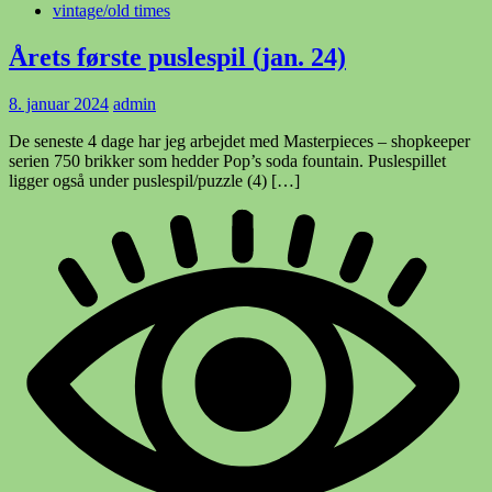
vintage/old times
Årets første puslespil (jan. 24)
8. januar 2024
admin
De seneste 4 dage har jeg arbejdet med Masterpieces – shopkeeper
serien 750 brikker som hedder Pop’s soda fountain. Puslespillet
ligger også under puslespil/puzzle (4) […]