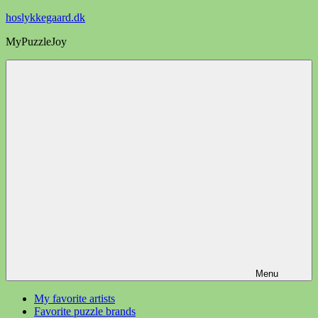
Videre
hoslykkegaard.dk
til
MyPuzzleJoy
indhold
Menu
My favorite artists
Favorite puzzle brands