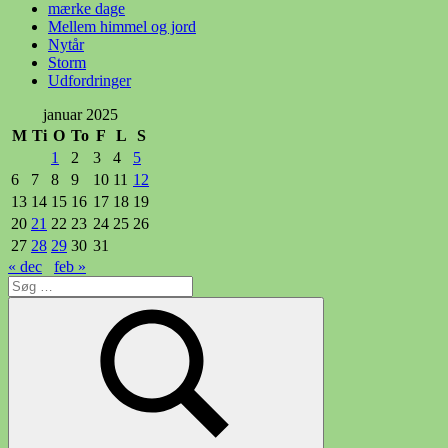
mærke dage
Mellem himmel og jord
Nytår
Storm
Udfordringer
januar 2025
M
Ti
O
To
F
L
S
1
2
3
4
5
6
7
8
9
10
11
12
13
14
15
16
17
18
19
20
21
22
23
24
25
26
27
28
29
30
31
« dec
feb »
Søg
efter: