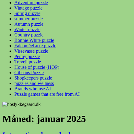
Adventure puzzle
Vintage puzzle
Spring puzzle
summer puzzle
Autumn puzzle
Winter puzzle
Country puzzle
Bonnie White puzzle
FalconDeLuxe puzzle
Vissevasse puzzle
Penny puzzle
Trevell puzzle
House of puzzle (HOP)
Gibsons Puzzle
Shopkeepers puzzle
puzzles and wellness
Brands who use AI
Puzzle games that are free from AI
Måned:
januar 2025