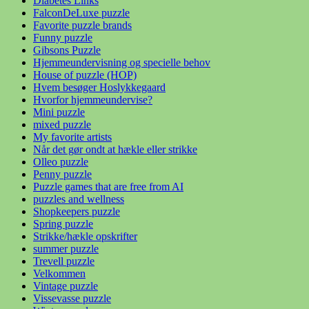
Diabetes Links
FalconDeLuxe puzzle
Favorite puzzle brands
Funny puzzle
Gibsons Puzzle
Hjemmeundervisning og specielle behov
House of puzzle (HOP)
Hvem besøger Hoslykkegaard
Hvorfor hjemmeundervise?
Mini puzzle
mixed puzzle
My favorite artists
Når det gør ondt at hækle eller strikke
Olleo puzzle
Penny puzzle
Puzzle games that are free from AI
puzzles and wellness
Shopkeepers puzzle
Spring puzzle
Strikke/hækle opskrifter
summer puzzle
Trevell puzzle
Velkommen
Vintage puzzle
Vissevasse puzzle