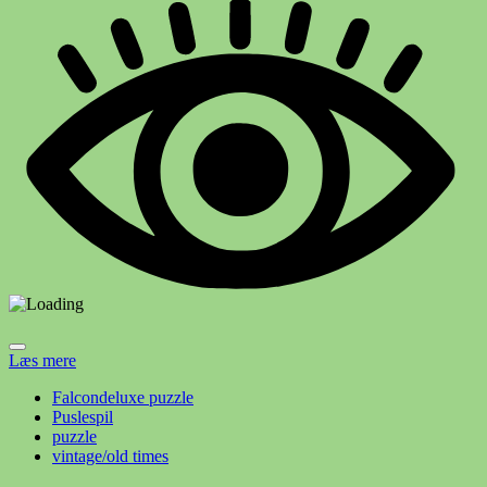
Læs mere
Falcondeluxe puzzle
Puslespil
puzzle
vintage/old times