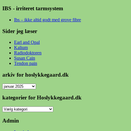
IBS - irriteret tarmsystem
Ibs – ikke altid godt med grove fibre
Sider jeg læser
Earl and Opal
Kalium
Radiodoktoren
Susan Cain
Tendon pain
arkiv for hoslykkegaard.dk
arkiv
for
hoslykkegaard.dk
kategorier for Hoslykkegaard.dk
kategorier
for
Hoslykkegaard.dk
Admin