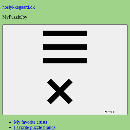
Videre
hoslykkegaard.dk
til
MyPuzzleJoy
indhold
Menu
My favorite artists
Favorite puzzle brands